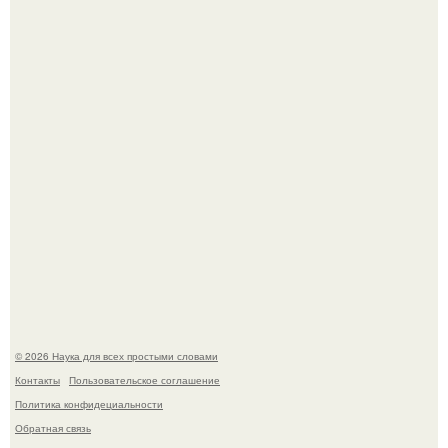
Шкoльницa легла в больницу с кишечной инфекцией, а
выписалась с вич и гепатитом с.
Биохимики нашли способ продлить срок хранения мяса
без заморозки.
© 2026 Наука для всех простыми словами
Контакты
Пользовательское соглашение
Политика конфидециальности
Обратная связь