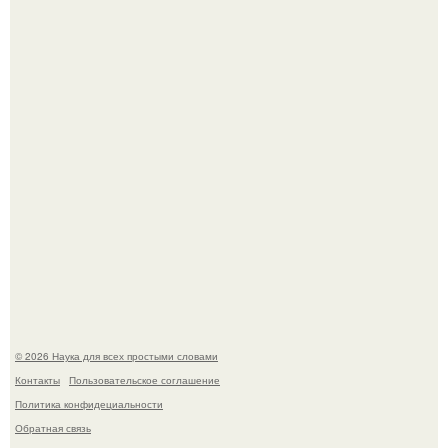
В России создали первый плазменный двигатель на
криптоне.
Физики существование глюбола - новой формы материи
подтвердили.
© 2026 Наука для всех простыми словами
Контакты
Пользовательское соглашение
Политика конфидециальности
Обратная связь