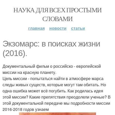
НАУКА ДЛЯ ВСЕХ ПРОСТЫМИ
СЛОВАМИ
главная
новости
статьи
Экзомарс: в поисках жизни
(2016).
Документальный фильм о российско - европейской
миссии на красную планету.
Цель миссии - попытаться найти в атмосфере марса
следы живых существ, которые могут там обитать. Но
одна ошибка может всё погубить. Как родилась идея
этой миссии? Какие препятствия преодолели ученые? В
этой документальной передаче мы подробности миссии
2016-2018 годов узнаем