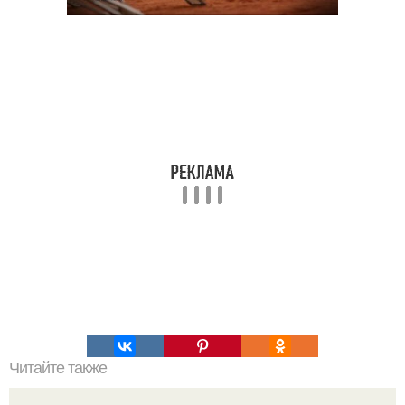
Читайте также