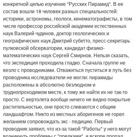
конкретной целью изучение "Русских Пирамид". В ее
состав вошли 18 человек разных специальностей:
историки, астрономы, геологи, кинематографисты, в том
числе профессор российской академии естественных
наук Валерий чудинов, доктор геологических и
географических наук Дмитрий субетто, пресс-секретарь
пулковской обсерватории, кандидат физико-
математических наук Сергей Смирнов. Нельзя сказать,
что экспедиция проходила гладко. Сначала группе не
везло с проводниками. Отважиться пуститься в путь без
проводника исследователи не могли: пирамиды
расположены в абсолютно безлюдном и
труднопроходимом месте, к тому же найти их не так-то
просто. С вертолета вообще ничего не видно покрытые
растительностью, они просто сливаются с общим
ландшафтом. Никто из местных аборигенов не горел
желанием сопровождать экс - педицию. Первый
проводник заявил, что из-за такой "Работы" у него могут
возникнуть проблемы с "предками", и вскоре пропал,