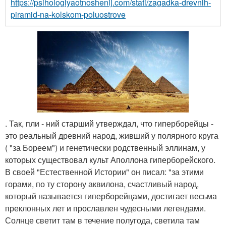
https://psihologiyaotnoshenij.com/stati/zagadka-drevnih-
piramid-na-kolskom-poluostrove
. Так, пли - ний старший утверждал, что гиперборейцы -
это реальный древний народ, живший у полярного круга
( "за Бореем") и генетически родственный эллинам, у
которых существовал культ Аполлона гиперборейского.
В своей "Естественной Истории" он писал: "за этими
горами, по ту сторону аквилона, счастливый народ,
который называется гиперборейцами, достигает весьма
преклонных лет и прославлен чудесными легендами.
Солнце светит там в течение полугода, светила там