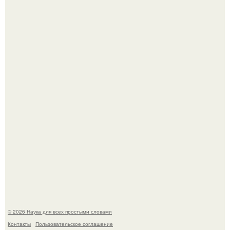
Mуж жену в Москве из-за ревности зарезал.
Мистические тайны кельнского собора.
© 2026 Наука для всех простыми словами
Контакты
Пользовательское соглашение