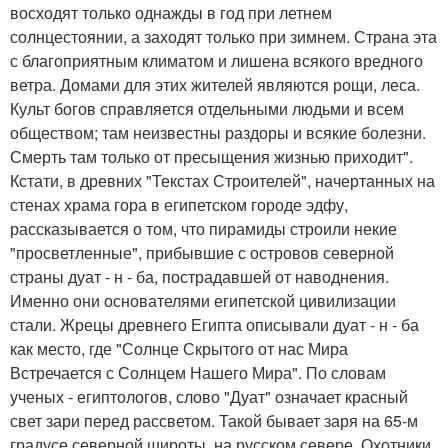
восходят только однажды в год при летнем
солнцестоянии, а заходят только при зимнем. Страна эта
с благоприятным климатом и лишена всякого вредного
ветра. Домами для этих жителей являются рощи, леса.
Культ богов справляется отдельными людьми и всем
обществом; там неизвестны раздоры и всякие болезни.
Смерть там только от пресыщения жизнью приходит".
Кстати, в древних "Текстах Строителей", начертанных на
стенах храма гора в египетском городе эдфу,
рассказывается о том, что пирамиды строили некие
"просветленные", прибывшие с островов северной
страны дуат - н - ба, пострадавшей от наводнения.
Именно они основателями египетской цивилизации
стали. Жрецы древнего Египта описывали дуат - н - ба
как место, где "Солнце Скрытого от нас Мира
Встречается с Солнцем Нашего Мира". По словам
ученых - египтологов, слово "Дуат" означает красный
свет зари перед рассветом. Такой бывает заря на 65-м
градусе северной широты, на русском севере. Охотники