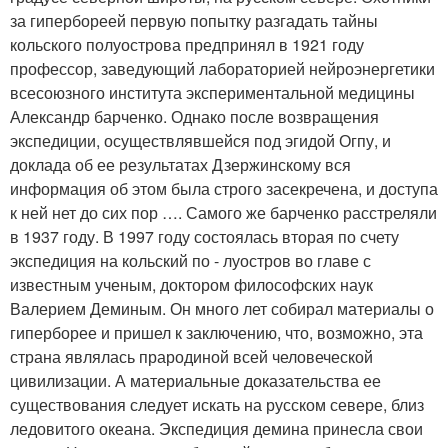
за гипербореей первую попытку разгадать тайны
кольского полуострова предпринял в 1921 году
профессор, заведующий лабораторией нейроэнергетики
всесоюзного института экспериментальной медицины
Александр барченко. Однако после возвращения
экспедиции, осуществлявшейся под эгидой Огпу, и
доклада об ее результатах Дзержинскому вся
информация об этом была строго засекречена, и доступа
к ней нет до сих пор …. Самого же барченко расстреляли
в 1937 году. В 1997 году состоялась вторая по счету
экспедиция на кольский по - луостров во главе с
известным ученым, доктором философских наук
Валерием Деминым. Он много лет собирал материалы о
гиперборее и пришел к заключению, что, возможно, эта
страна являлась прародиной всей человеческой
цивилизации. А материальные доказательства ее
существования следует искать на русском севере, близ
ледовитого океана. Экспедиция демина принесла свои