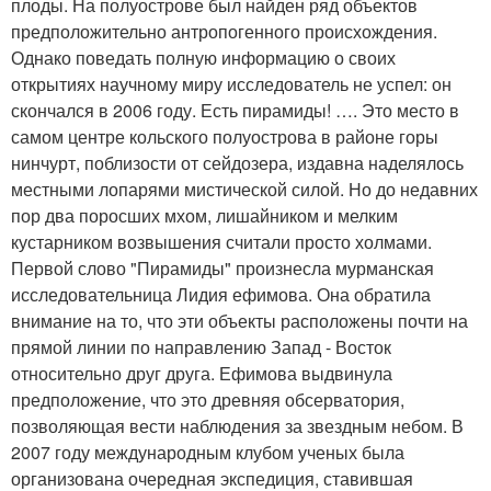
плоды. На полуострове был найден ряд объектов
предположительно антропогенного происхождения.
Однако поведать полную информацию о своих
открытиях научному миру исследователь не успел: он
скончался в 2006 году. Есть пирамиды! …. Это место в
самом центре кольского полуострова в районе горы
нинчурт, поблизости от сейдозера, издавна наделялось
местными лопарями мистической силой. Но до недавних
пор два поросших мхом, лишайником и мелким
кустарником возвышения считали просто холмами.
Первой слово "Пирамиды" произнесла мурманская
исследовательница Лидия ефимова. Она обратила
внимание на то, что эти объекты расположены почти на
прямой линии по направлению Запад - Восток
относительно друг друга. Ефимова выдвинула
предположение, что это древняя обсерватория,
позволяющая вести наблюдения за звездным небом. В
2007 году международным клубом ученых была
организована очередная экспедиция, ставившая