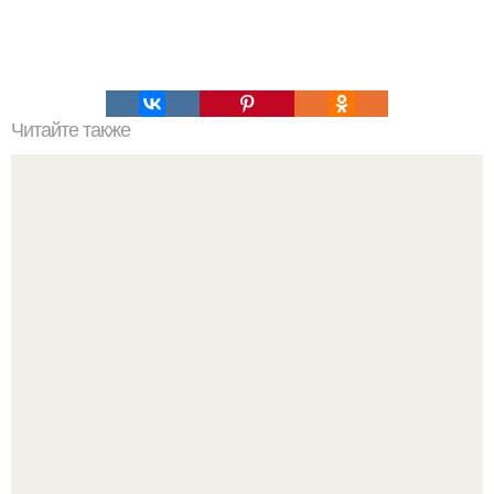
Читайте также
Это невероятное фото было сделано в чернобыле 24
апреля 1997 года.