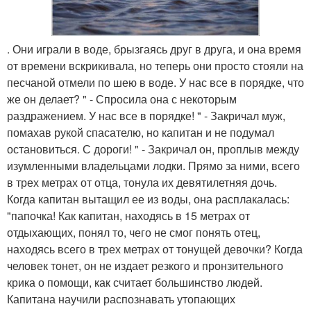
. Они играли в воде, брызгаясь друг в друга, и она время
от времени вскрикивала, но теперь они просто стояли на
песчаной отмели по шею в воде. У нас все в порядке, что
же он делает? " - Спросила она с некоторым
раздражением. У нас все в порядке! " - Закричал муж,
помахав рукой спасателю, но капитан и не подумал
остановиться. С дороги! " - Закричал он, проплыв между
изумленными владельцами лодки. Прямо за ними, всего
в трех метрах от отца, тонула их девятилетняя дочь.
Когда капитан вытащил ее из воды, она расплакалась:
"папочка! Как капитан, находясь в 15 метрах от
отдыхающих, понял то, чего не смог понять отец,
находясь всего в трех метрах от тонущей девочки? Когда
человек тонет, он не издает резкого и пронзительного
крика о помощи, как считает большинство людей.
Капитана научили распознавать утопающих