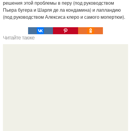
решения этой проблемы в перу (под руководством
Пьера бугера и Шарля де ла кондамина) и лапландию
(под руководством Алексиса клеро и самого мопертюи).
Читайте также
Полярная звезда, как найти на небе. Полярная звезда:
10 фактов о самой известной звезде ночного неба.