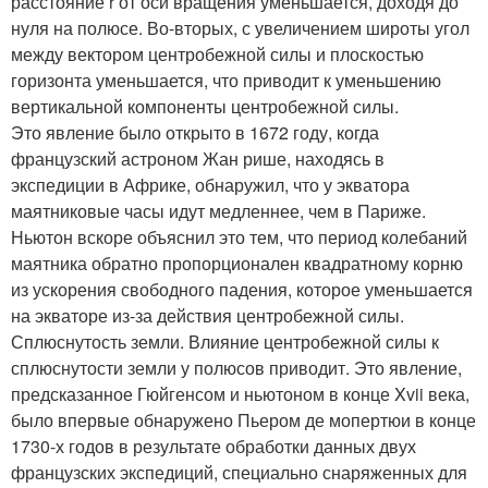
расстояние r от оси вращения уменьшается, доходя до
нуля на полюсе. Во-вторых, с увеличением широты угол
между вектором центробежной силы и плоскостью
горизонта уменьшается, что приводит к уменьшению
вертикальной компоненты центробежной силы.
Это явление было открыто в 1672 году, когда
французский астроном Жан рише, находясь в
экспедиции в Африке, обнаружил, что у экватора
маятниковые часы идут медленнее, чем в Париже.
Ньютон вскоре объяснил это тем, что период колебаний
маятника обратно пропорционален квадратному корню
из ускорения свободного падения, которое уменьшается
на экваторе из-за действия центробежной силы.
Сплюснутость земли. Влияние центробежной силы к
сплюснутости земли у полюсов приводит. Это явление,
предсказанное Гюйгенсом и ньютоном в конце Xvii века,
было впервые обнаружено Пьером де мопертюи в конце
1730-х годов в результате обработки данных двух
французских экспедиций, специально снаряженных для