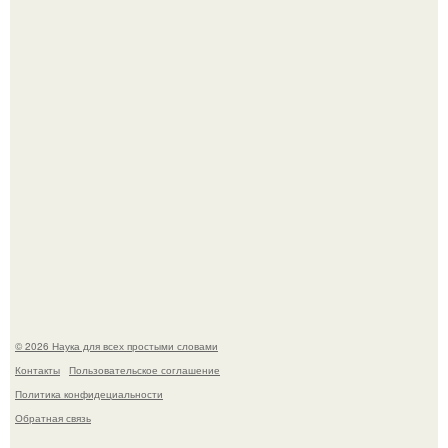
аристократичными чертами, эль выглядит так, будто
сошла с полотна художника.
В участника сво ударила молния, когда он был на
лошади.
© 2026 Наука для всех простыми словами
Контакты
Пользовательское соглашение
Политика конфидециальности
Обратная связь