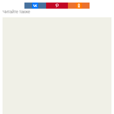
Читайте также
В этой крошечной избушке архитектор все для
комфортной жизни создал.
Язык дятла - необычный природный механизм.