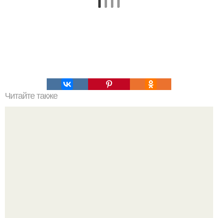
Читайте также
Это невероятное фото было сделано в чернобыле 24
апреля 1997 года.