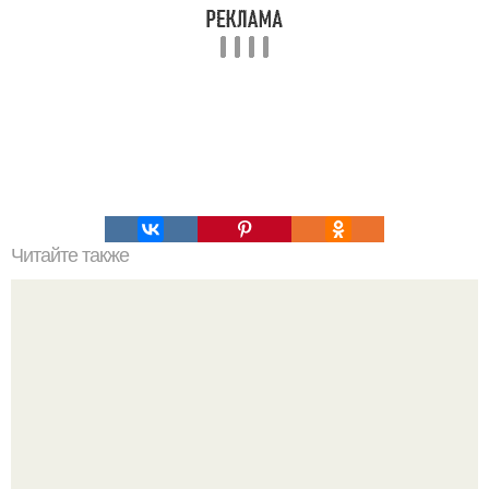
Читайте также
Философия Толстого. Философские идеи в творчестве Л.
Н. Толстого.