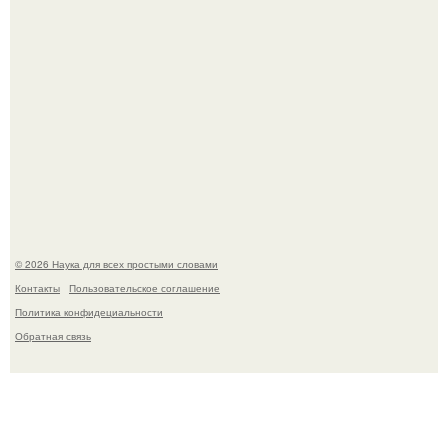
53-Летняя Джоке - одна из многих женщин, которым
помог фонд Spijt van Tattoo, основанный в Роттердаме.
© 2026 Наука для всех простыми словами
Контакты
Пользовательское соглашение
Политика конфидециальности
Обратная связь