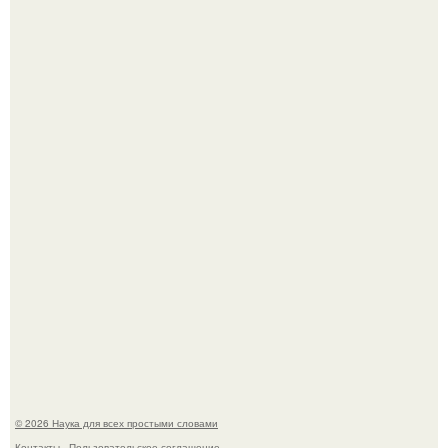
В участника сво ударила молния, когда он был на
лошади.
В Пскове археологи 800-летнее височное кольцо с
Балкан нашли.
© 2026 Наука для всех простыми словами
Контакты
Пользовательское соглашение