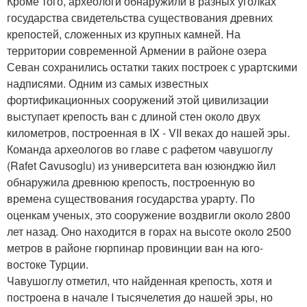
Кроме того, археологи обнаружили в разных уголках
государства свидетельства существования древних
крепостей, сложенных из крупных камней. На
территории современной Армении в районе озера
Севан сохранились остатки таких построек с урартскими
надписями. Одним из самых известных
фортификационных сооружений этой цивилизации
выступает крепость ван с длиной стен около двух
километров, построенная в IX - VII веках до нашей эры.
Команда археологов во главе с рафетом чавушоглу
(Rafet Cavusoglu) из университета ван юзюнджю йил
обнаружила древнюю крепость, построенную во
времена существования государства урарту. По
оценкам ученых, это сооружение воздвигли около 2800
лет назад. Оно находится в горах на высоте около 2500
метров в районе гюрпинар провинции ван на юго-
востоке Турции.
Чавушоглу отметил, что найденная крепость, хотя и
построена в начале I тысячелетия до нашей эры, но