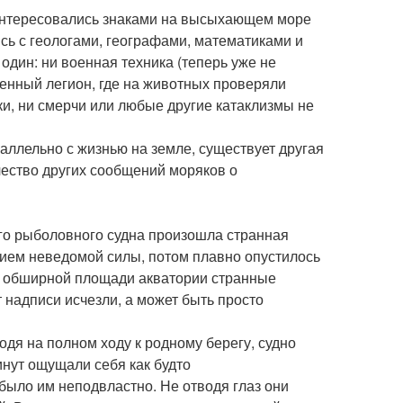
аинтересовались знаками на высыхающем море
ись с геологами, географами, математиками и
один: ни военная техника (теперь уже не
оенный легион, где на животных проверяли
и, ни смерчи или любые другие катаклизмы не
раллельно с жизнью на земле, существует другая
ичество других сообщений моряков о
ого рыболовного судна произошла странная
твием неведомой силы, потом плавно опустилось
 на обширной площади акватории странные
 надписи исчезли, а может быть просто
одя на полном ходу к родному берегу, судно
инут ощущали себя как будто
было им неподвластно. Не отводя глаз они