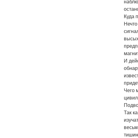
наблю
остан
Куда 
Нечто
сигна
высых
предп
магни
И дей
обнар
извес
приде
Чего 
цивил
Подво
Так к
изуча
весьм
тишин