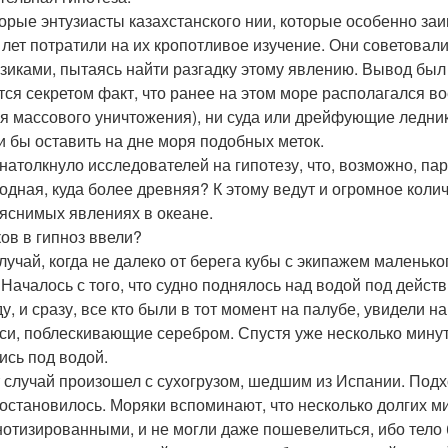
орые энтузиасты казахстанского нии, которые особенно з
 лет потратили на их кропотливое изучение. Они советовал
зиками, пытаясь найти разгадку этому явлению. Вывод был 
тся секретом факт, что ранее на этом море располагался в
я массового уничтожения), ни суда или дрейфующие ледник
и бы оставить на дне моря подобных меток.
 натолкнуло исследователей на гипотезу, что, возможно, па
водная, куда более древняя? К этому ведут и огромное кол
яснимых явлениях в океане.
ов в гипноз ввели?
лучай, когда не далеко от берега кубы с экипажем маленьк
 Началось с того, что судно поднялось над водой под дейс
ду, и сразу, все кто были в тот момент на палубе, увидели
си, поблескивающие серебром. Спустя уже несколько минут
ись под водой.
т случай произошел с сухогрузом, шедшим из Испании. Подх
 остановилось. Моряки вспоминают, что несколько долгих м
нотизированными, и не могли даже пошевелиться, ибо тело 