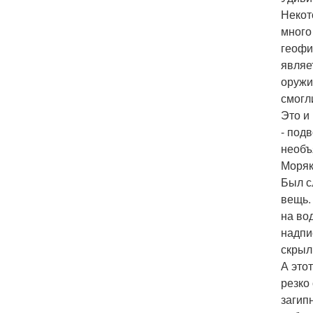
Некот
много
геофи
являе
оружи
смогл
Это и
- под
необъ
Моряк
Был с
вещь.
на во
надпи
скрыл
А это
резко
загип