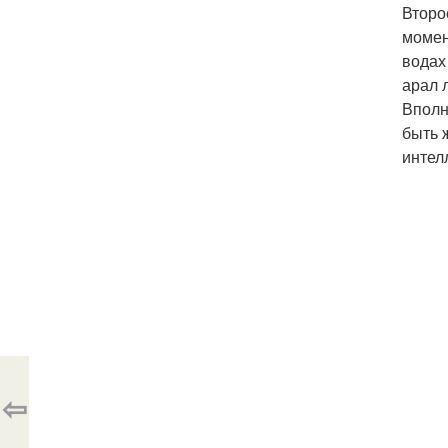
Второ
момен
водах
арал 
Вполн
быть 
интел
⇦