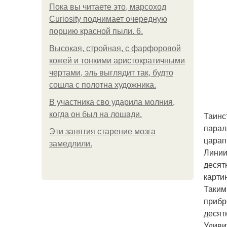
Пока вы читаете это, марсоход
Curiosity поднимает очередную
порцию красной пыли. 6.
Высокая, стройная, с фарфоровой
кожей и тонкими аристократичными
чертами, эль выглядит так, будто
сошла с полотна художника.
В участника сво ударила молния,
когда он был на лошади.
Таинс
парал
Эти занятия старение мозга
царап
замедлили.
Линии
десят
карти
Таким
прибр
десят
Удиви