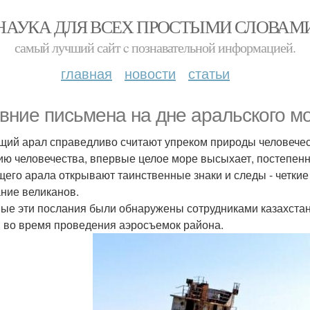
НАУКА ДЛЯ ВСЕХ ПРОСТЫМИ СЛОВАМ
самый лучший сайт c познавательной информацией.
главная
новости
статьи
вние письмена на дне аральского мо
щий арал справедливо считают упреком природы человечес
ию человечества, впервые целое море высыхает, постепенно
щего арала открывают таинственные знаки и следы - четкие
ние великанов.
ые эти послания были обнаружены сотрудниками казахстанс
, во время проведения аэросъемок района.