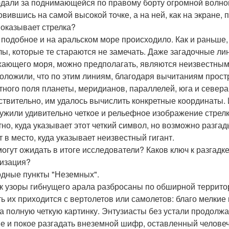
дали за поднимающейся по правому борту огромной волной
овившись на самой высокой точке, а на ней, как на экране,
показывает стрелка?
 подобное и на аральском море происходило. Как и раньше
лы, которые те стараются не замечать. Даже загадочные ли
ающего моря, можно предполагать, являются неизвестны
оложили, что по этим линиям, благодаря вычитаниям прос
тного поля планеты, меридианов, параллелей, юга и севера
ствительно, им удалось вычислить конкретные координаты. 
ужили удивительно четкое и рельефное изображение стрелк
тно, куда указывает этот четкий символ, но возможно разгад
т в место, куда указывает неизвестный гигант.
могут ожидать в итоге исследователи? Каков ключ к разгад
изация?
дные пункты "Неземных".
ак узоры гибнущего арала разбросаны по обширной территор
ть их приходится с вертолетов или самолетов: благо мелки
а полную четкую картинку. Энтузиасты без устали продолжа
е и покое разгадать внеземной шифр, оставленный человеч