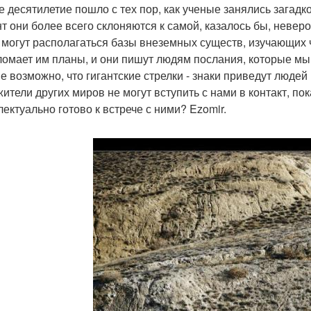
е десятилетие пошло с тех пор, как ученые занялись зага
т они более всего склоняются к самой, казалось бы, неверо
 могут располагаться базы внеземных существ, изучающих ч
ломает им планы, и они пишут людям послания, которые мы
е возможно, что гигантские стрелки - знаки приведут людей
жители других миров не могут вступить с нами в контакт, пок
лектуально готово к встрече с ними? Ezomir.