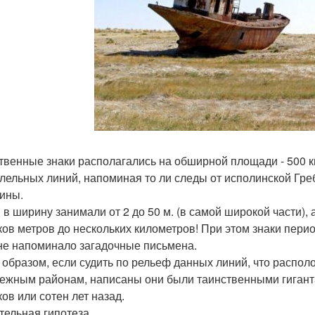
твенные знаки располагались на обширной площади - 500 кв
лельных линий, напоминая то ли следы от исполинской Гребе
ины.
 в ширину занимали от 2 до 50 м. (в самой широкой части)
ков метров до нескольких километров! При этом знаки перио
не напоминало загадочные письмена.
 образом, если судить по рельеф данных линий, что располо
ежным районам, написаны они были таинственными гиганта
ков или сотен лет назад.
тельная гипотеза.