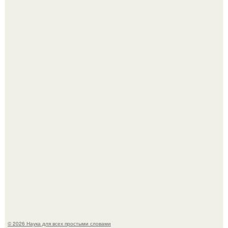
Эти занятия старение мозга замедлили.
Пока вы читаете это, марсоход Curiosity поднимает
очередную порцию красной пыли. 6.
© 2026 Наука для всех простыми словами