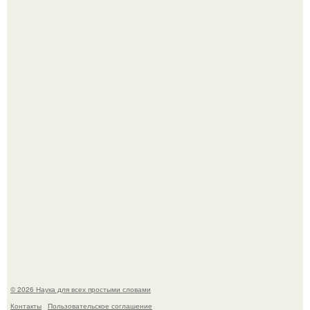
В сеть просочились свежие кадры со съёмок
киноадаптации "Рапунцель", и всё внимание
моментально оказалось приковано к Тиган крофт.
Мистические тайны кельнского собора.
© 2026 Наука для всех простыми словами
Контакты
Пользовательское соглашение