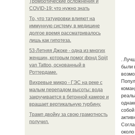
Тромботические осложнения и
COVID-19: что нужно знать
То, что татуировки влияют на
иммунную систему, в медицине
долгое время рассматривалось
лишь как гипотеза.
53-Летняя Джоке - одна из многих
женщин, которым помог фонд Spijt
. Лучш
van Tattoo, основанный в
были 
Роттердаме.
возмо
Попул
Вихревые микро - ГЭС на реке с
коман
малым перепадом высоты: вода
реаль
закручивается в бетонной камере и
однак
вращает вертикальную турбину.
собой
Трамп двойку за свою грамотность
актив
получил.
Согла
около