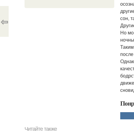
осозн
други
сон, 
⇦
Други
Но мо
ночны
Таким
после 
Однак
качес
бодрс
движе
снови
Понр
Читайте также