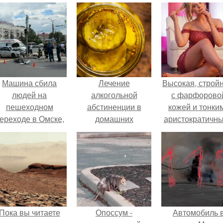
Машина сбила
Лечение
Высокая, стройн
людей на
алкогольной
с фарфорово
пешеходном
абстиненции в
кожей и тонки
ереходе в Омске,
домашних
аристократичн
пострадали 8
условиях. Как снять
чертами, эль
человек.
похмельный
выглядит так, б
синдром в
сошла с полот
домашних условиях
художника.
Пока вы читаете
Опоссум -
Автомобиль 