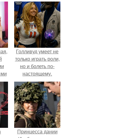
ая,
Голливуд умеет не
й
только играть роли,
ми
но и болеть по-
ыми
настоящему.
удто
на
в
Принцесса дании