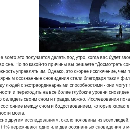
е всего это получается делать под утро, когда вас будет зво
во сне. Но по какой-то причины вы решаете "Досмотреть сон"
жность управлять им. Однако, это скорее исключение, чем 
ярным осознанные сновидения стали благодаря таким филь
ду людей с экстраординарными способностями - они могут 
ности и переходить на все более глубокие уровни сновиден
о овладеть своим сном и правда можно. Исследования пок
 состояние между сном и бодрствованием, которые характ
ности мозга.
сно другим исследованиям, около половины из всех людей, 
 11% переживают одно или два осознанных сновидения в ме