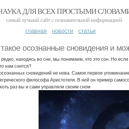
НАУКА ДЛЯ ВСЕХ ПРОСТЫМИ СЛОВАМ
самый лучший сайт c познавательной информацией.
главная
новости
статьи
 такое осознанные сновидения и мож
 редко, находясь во сне, мы понимаем, что это сон. Но если
что нам снится?
осознанных сновидений не нова. Самое первое упоминание 
егреческого философа Аристотеля. В ней он пример самосоз
 хоть раз вы и сами управляли своим сном