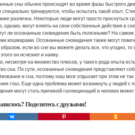
анные сны обычно происходят во время фазы быстрого движе
е специально тренируются, чтобы испытать такой опыт. Степ
также различна. Некоторые люди могут просто проснуться сра
е, однако, могут влиять на свои собственные действия в сн
гут ли осознанные сновидения быть полезными? На самом 
ми кошмарами. Осознанные сновидения также могут помочь
 образом, если во сне вы можете делать все, что угодно, то 
этого он исчезнет и наяву.
о, несмотря на множество плюсов, у такого рода опыта ест
тво сна. По сути, осознанные сновидения представляют соб
твования и сна, поэтому наш мозг отдыхает при этом не та
ния глаз. Еще одна проблема может возникнуть у людей с 
дения могут стать причиной галлюцинаций и человек может 
авилось? Поделитесь с друзьями!