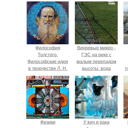
Философия
Вихревые микро -
Толстого.
ГЭС на реке с
Философские идеи
малым перепадом
в творчестве Л. Н.
высоты: вода
п
Толстого.
закручивается в
бетонной камере и
вращает
вертикальную
турбину.
Физики
У вич и рака