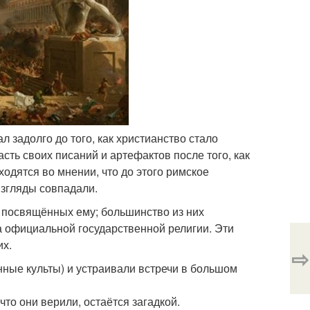
л задолго до того, как христианство стало
ть своих писаний и артефактов после того, как
одятся во мнении, что до этого римское
взгляды совпадали.
, посвящённых ему; большинство из них
а официальной государственной религии. Эти
их.
⇨
нные культы) и устраивали встречи в большом
что они верили, остаётся загадкой.