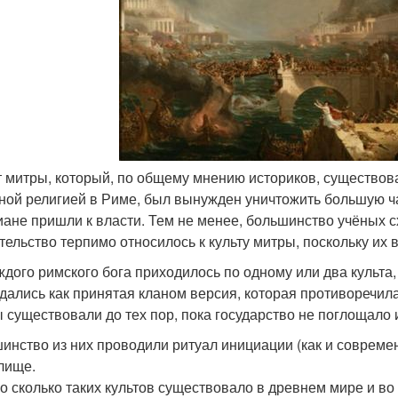
ьт митры, который, по общему мнению историков, существова
ной религией в Риме, был вынужден уничтожить большую час
иане пришли к власти. Тем не менее, большинство учёных сх
тельство терпимо относилось к культу митры, поскольку их 
ждого римского бога приходилось по одному или два культа
дались как принятая кланом версия, которая противоречил
ы существовали до тех пор, пока государство не поглощало 
инство из них проводили ритуал инициации (как и совреме
лище.
о сколько таких культов существовало в древнем мире и во 