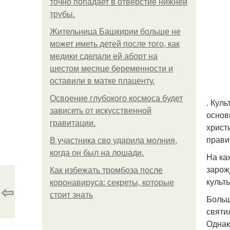
точно попадает в отверстие нижней
трубы.
Жительница Башкирии больше не
может иметь детей после того, как
медики сделали ей аборт на
шестом месяце беременности и
оставили в матке плаценту.
Освоение глубокого космоса будет
. Кул
зависеть от искусственной
основ
гравитации.
христ
прави
В участника сво ударила молния,
когда он был на лошади.
На ка
зарож
Как избежать тромбоза после
культ
коронавируса: секреты, которые
⇦
стоит знать
Больш
святи
Однак