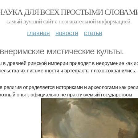
НАУКА ДЛЯ ВСЕХ ПРОСТЫМИ СЛОВАМ
самый лучший сайт c познавательной информацией.
главная
новости
статьи
внеримские мистические культы.
ы в древней римской империи приводят в недоумение как ист
тельства их письменности и артефакты плохо сохранились.
я религия определяется историками и археологами как рели
иозный опыт, официально не практикуемый государством