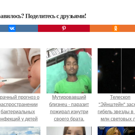
авилось? Поделитесь с друзьями!
рачный прогноз о
Мутировавший
Телескоп
распространении
близнец - паразит
"Эйнштейн" зас
бактериальных
пожирал изнутри
гибель звезды в
инфекций у детей
своего брата.
млн световых 
вышел.
от земли.