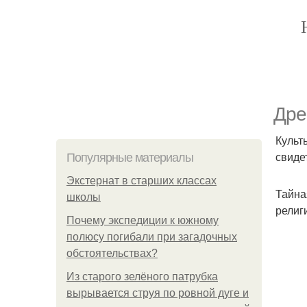
Дре
Культ
свиде
Популярные материалы
Экстернат в старших классах
Тайна
школы
религ
Почему экспедиции к южному
полюсу погибали при загадочных
обстоятельствах?
Из старого зелёного патрубка
вырывается струя по ровной дуге и