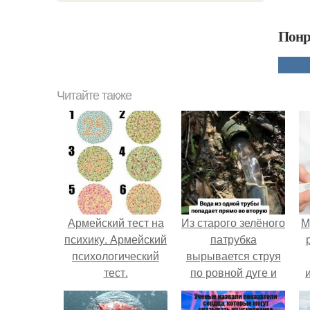
Понр
Читайте также
Армейский тест на
Из старого зелёного
М
психику. Армейский
патрубка
психологический
вырывается струя
тест.
по ровной дуге и
точно попадает в
отверстие нижней