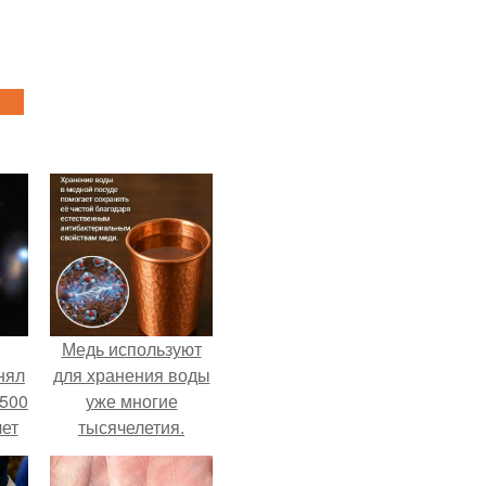
Медь используют
нял
для хранения воды
 500
уже многие
лет
тысячелетия.