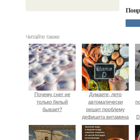
Понр
Читайте также
Почему снег не
Думаете, лето
только белый
автоматически
п
бывает?
решит проблему
дефицита витамина
D
D?
к