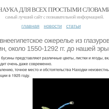
НАУКА ДЛЯ ВСЕХ ПРОСТЫМИ СЛОВАМ
самый лучший сайт c познавательной информацией.
главная
новости
статьи
внеегипетское ожерелье из глазур
ин, около 1550-1292 гг. до нашей эры
 бусины представляют различные цветы, листки и ягоды, вк
дит очень даже современно.
алению, точное место и обстоятельства Находки неизвестн
кции в 1925 году.