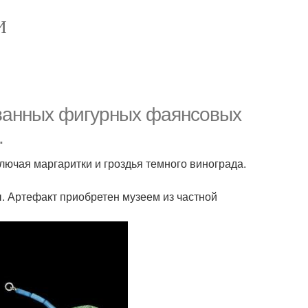
И
ованных фигурных фаянсовых
.
лючая маргаритки и гроздья темного винограда.
ы. Артефакт приобретен музеем из частной