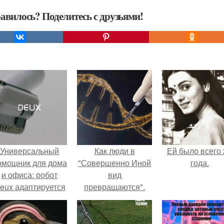
авилось? Поделитесь с друзьями!
Универсальный
Как люди в
Ей было всего 
омощник для дома
"Совершенно Иной
года.
и офиса: робот
вид
eux адаптируется
превращаются".
 разным задачам.