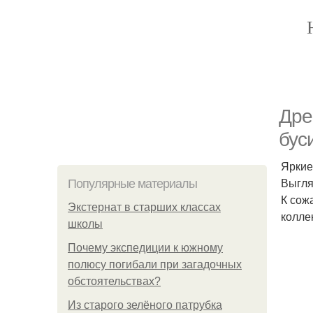
Дре
бус
Яркие
Выгля
Популярные материалы
К сож
Экстернат в старших классах
колле
школы
Почему экспедиции к южному
полюсу погибали при загадочных
обстоятельствах?
Из старого зелёного патрубка