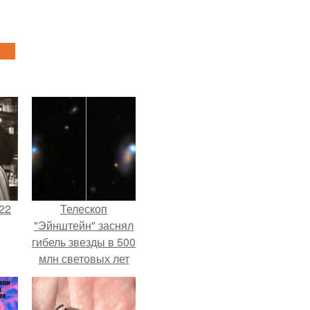
22
Телескоп
"Эйнштейн" заснял
гибель звезды в 500
млн световых лет
от земли.