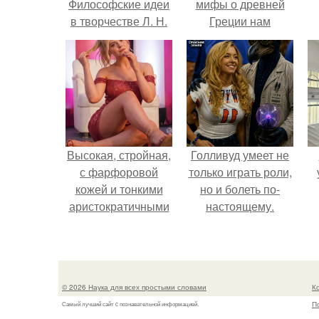
Философские идеи
мифы о древней
в творчестве Л. Н.
Греции нам
Толстого.
навязало кино.
Высокая, стройная,
Голливуд умеет не
с фарфоровой
только играть роли,
кожей и тонкими
но и болеть по-
аристократичными
настоящему.
чертами, эль
выглядит так, будто
сошла с полотна
художника.
© 2026 Наука для всех простыми словами
К
П
Самый лучший сайт c познавательной информацией.