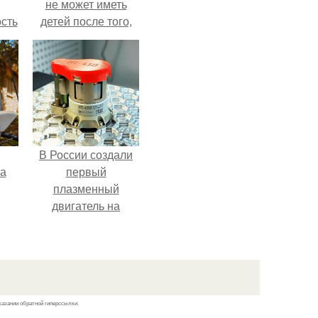
не может иметь
сть
детей после того,
мую
как медики сделали
ей аборт на шестом
дов
месяце
а.
беременности и
оставили в матке
плаценту.
В России создали
га
первый
плазменный
двигатель на
криптоне.
казании обратной гиперссылки.