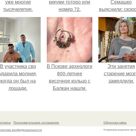
уже многие
кикуми тоторо или
Семашко
тысячелетия.
номер 72.
выяснили: скоро
старения напря
зависит от
состояния сосу
и работы сердц
В участника сво
В Пскове археологи
Эти занятия
ударила молния,
800-летнее
старение моз
когда он был на
височное кольцо с
замедлили.
лошади.
Балкан нашли.
онтакты
Пользовательское соглашение
Обратная связь
олитика конфидециальности
Копирование разрешено при у