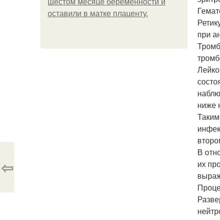
шестом месяце беременности и
Гемат
оставили в матке плаценту.
Ретик
при а
Тромб
тромб
Лейко
состо
наблю
ниже 
Таким
инфек
второ
В отн
⇦
их пр
выраж
Проце
Разве
нейтр