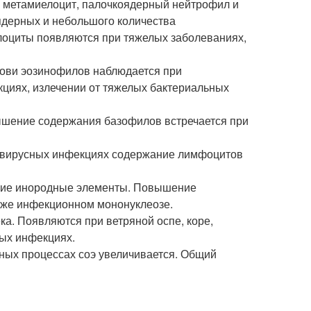
, метамиелоцит, палочкоядерный нейтрофил и
ядерных и небольшого количества
оциты появляются при тяжелых заболеваниях,
ови эозинофилов наблюдается при
кциях, излечении от тяжелых бактериальных
вышение содержания базофилов встречается при
 вирусных инфекциях содержание лимфоцитов
угие инородные элементы. Повышение
акже инфекционном мононуклеозе.
ка. Появляются при ветряной оспе, коре,
ных инфекциях.
ьных процессах соэ увеличивается. Общий