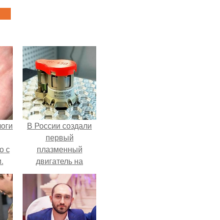
логи
В России создали
первый
о с
плазменный
.
двигатель на
криптоне.