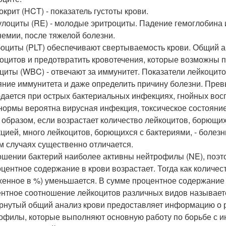
окрит (HCT) - показатель густоты крови.
улоциты (RE) - молодые эритроциты. Падение гемоглобина
немии, после тяжелой болезни.
оциты (PLT) обеспечивают свертываемость крови. Общий а
оцитов и предотвратить кровотечения, которые возможны пр
циты (WBC) - отвечают за иммунитет. Показатели лейкоцит
яние иммунитета и даже определить причину болезни. Пре
дается при острых бактериальных инфекциях, гнойных вос
нормы вероятна вирусная инфекция, токсическое состояни
 образом, если возрастает количество лейкоцитов, борющи
цией, много лейкоцитов, борющихся с бактериями, - болез
м случаях существенно отличается.
ошении бактерий наиболее активны нейтрофилы (NE), поэт
оцентное содержание в крови возрастает. Тогда как количес
енное в %) уменьшается. В сумме процентное содержание 
нтное соотношение лейкоцитов различных видов называет
рнутый общий анализ крови предоставляет информацию о 
офилы, которые выполняют основную работу по борьбе с и