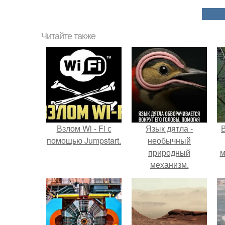
Читайте также
Взлом Wi - Fi с
Язык дятла -
помощью Jumpstart.
необычный
природный
м
механизм.
б