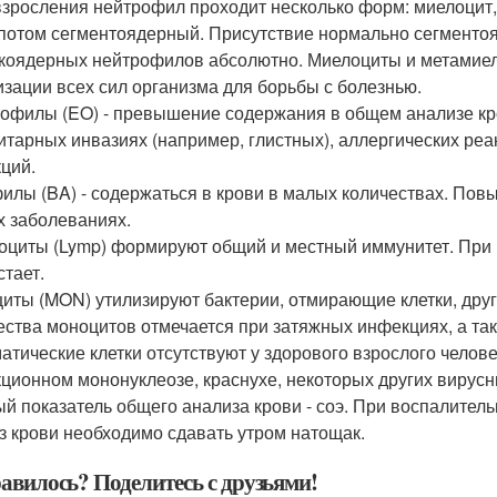
взросления нейтрофил проходит несколько форм: миелоцит
потом сегментоядерный. Присутствие нормально сегменто
коядерных нейтрофилов абсолютно. Миелоциты и метамиел
изации всех сил организма для борьбы с болезнью.
офилы (EO) - превышение содержания в общем анализе кр
итарных инвазиях (например, глистных), аллергических реа
ций.
илы (BA) - содержаться в крови в малых количествах. По
х заболеваниях.
циты (Lymp) формируют общий и местный иммунитет. При
стает.
иты (MON) утилизируют бактерии, отмирающие клетки, др
ества моноцитов отмечается при затяжных инфекциях, а т
атические клетки отсутствуют у здорового взрослого челове
ционном мононуклеозе, краснухе, некоторых других вирус
й показатель общего анализа крови - соэ. При воспалител
з крови необходимо сдавать утром натощак.
авилось? Поделитесь с друзьями!