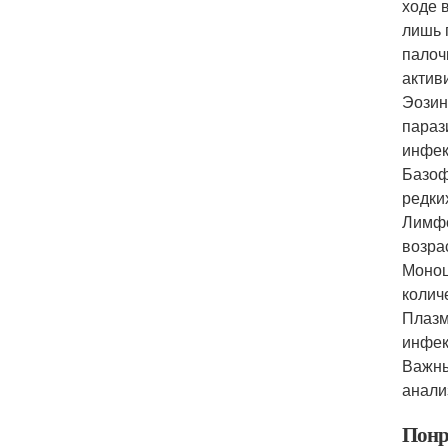
ходе 
лишь 
палоч
актив
Эозин
параз
инфек
Базоф
редки
Лимфо
возра
Моноц
колич
Плазм
инфек
Важны
анали
Понр