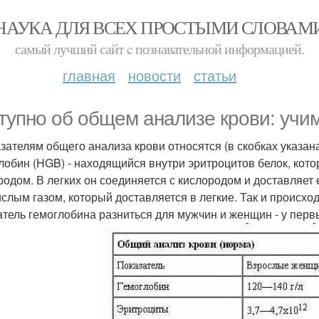
НАУКА ДЛЯ ВСЕХ ПРОСТЫМИ СЛОВАМ
самый лучший сайт c познавательной информацией.
главная
новости
статьи
тупно об общем анализе крови: учи
азателям общего анализа крови относятся (в скобках указан
лобин (HGB) - находящийся внутри эритроцитов белок, кот
родом. В легких он соединяется с кислородом и доставляет 
ислым газом, который доставляется в легкие. Так и происх
атель гемоглобина разниться для мужчин и женщин - у пер