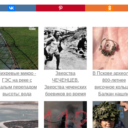
Вихревые микро -
Зверства
В Пскове архео
ГЭС на реке с
ЧЕЧЕНЦЕВ.
800-летнее
алым перепадом
Зверства чеченских
височное кольц
высоты: вода
боевиков во время
Балкан нашли
закручивается в
первой чеченской.
етонной камере и
вращает
вертикальную
турбину.