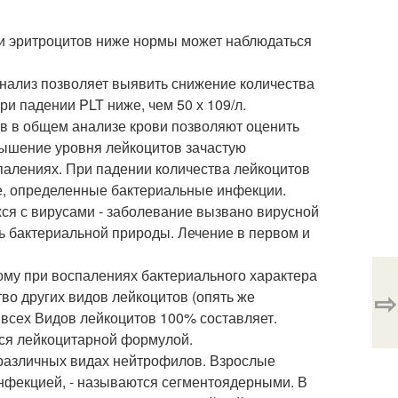
 и эритроцитов ниже нормы может наблюдаться
нализ позволяет выявить снижение количества
и падении PLT ниже, чем 50 х 109/л.
ов в общем анализе крови позволяют оценить
вышение уровня лейкоцитов зачастую
палениях. При падении количества лейкоцитов
е, определенные бактериальные инфекции.
хся с вирусами - заболевание вызвано вирусной
нь бактериальной природы. Лечение в первом и
ому при воспалениях бактериального характера
⇨
тво других видов лейкоцитов (опять же
всех Видов лейкоцитов 100% составляет.
ся лейкоцитарной формулой.
различных видах нейтрофилов. Взрослые
нфекцией, - называются сегментоядерными. В