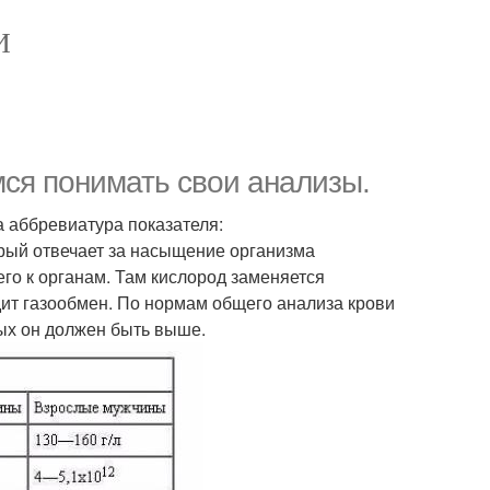
И
мся понимать свои анализы.
а аббревиатура показателя:
орый отвечает за насыщение организма
его к органам. Там кислород заменяется
одит газообмен. По нормам общего анализа крови
вых он должен быть выше.