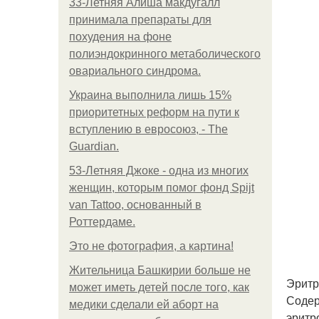
33-Летняя Алиша макдугалл
принимала препараты для
похудения на фоне
полиэндокринного метаболического
овариального синдрома.
Украина выполнила лишь 15%
приоритетных реформ на пути к
вступлению в евросоюз, - The
Guardian.
53-Летняя Джоке - одна из многих
женщин, которым помог фонд Spijt
van Tattoo, основанный в
Роттердаме.
Это не фотография, а картина!
Жительница Башкирии больше не
Эритр
может иметь детей после того, как
Содер
медики сделали ей аборт на
эритр