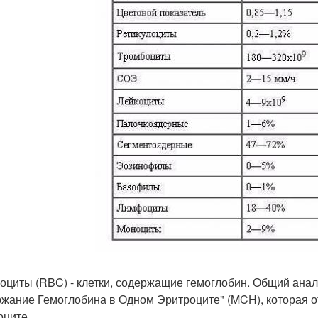
оциты (RBC) - клетки, содержащие гемоглобин. Общий анали
жание Гемоглобина в Одном Эритроците" (MCH), которая от
оците.