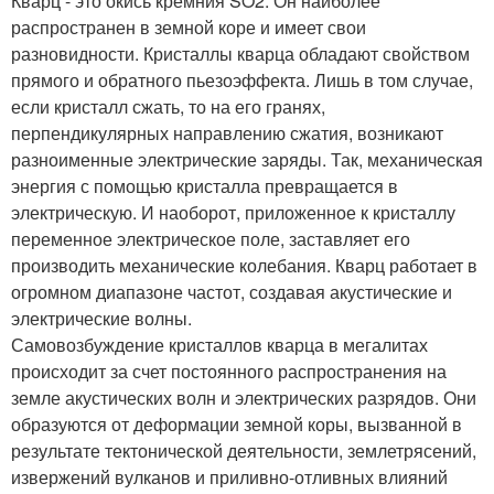
Кварц - это окись кремния SO2. Он наиболее
распространен в земной коре и имеет свои
разновидности. Кристаллы кварца обладают свойством
прямого и обратного пьезоэффекта. Лишь в том случае,
если кристалл сжать, то на его гранях,
перпендикулярных направлению сжатия, возникают
разноименные электрические заряды. Так, механическая
энергия с помощью кристалла превращается в
электрическую. И наоборот, приложенное к кристаллу
переменное электрическое поле, заставляет его
производить механические колебания. Кварц работает в
огромном диапазоне частот, создавая акустические и
электрические волны.
Самовозбуждение кристаллов кварца в мегалитах
происходит за счет постоянного распространения на
земле акустических волн и электрических разрядов. Они
образуются от деформации земной коры, вызванной в
результате тектонической деятельности, землетрясений,
извержений вулканов и приливно-отливных влияний