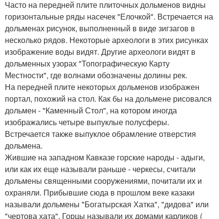
Часто на передней плите плиточных дольменов видны
горизонтальные ряды насечек "Елочкой". Встречается на
дольменах рисунок, выполненный в виде зигзагов в
несколько рядов. Некоторые археологи в этих рисунках
изображение воды видят. Другие археологи видят в
дольменных узорах "Топографическую Карту
Местности", где волнами обозначены долины рек.
На передней плите некоторых дольменов изображен
портал, похожий на стол. Как бы на дольмене рисовался
дольмен - "Каменный Стол", на котором иногда
изображались четыре выпуклые полусферы.
Встречается также выпуклое обрамление отверстия
дольмена.
Жившие на западном Кавказе горские народы - адыги,
или как их еще называли раньше - черкесы, считали
дольмены священными сооружениями, почитали их и
охраняли. Прибывшие сюда в прошлом веке казаки
называли дольмены "Богатырская Хатка", "дидова" или
"чертова хата". Горцы называли их домами карликов (