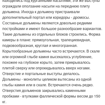
находились под курганными насыпями, эти же выступы
ограждали оползание насыпи на переднюю плиту
дольмена. Иногда к дольмену пристраивали
дополнительный портал или коридоры - дромосы.
Составные дольмены являются довольно редкими
постройками и имеют большое разнообразие вариантов.
Такие дольмены из отдельных блоков строились. Форма
камеры в плане: прямоугольная, трапециевидная,
подковообразная, круглая и многогранная.
Корытообразные дольмены часто встречаются. В скале
или огромной глыбе камня высекалось углубление,
похожее на глубокое корыто, затем прикрывалось
плитой сверху или опрокидывалось вверх ногами.
Отверстие и портальные выступы делалось.
Дольмены - монолиты целиком вытесаны из одной
глыбы камня или в скале. Встречаются очень редко.
Отверстия дольменов закрывались каменными
пробками - втулками фаллической формы весом до 150
кг.