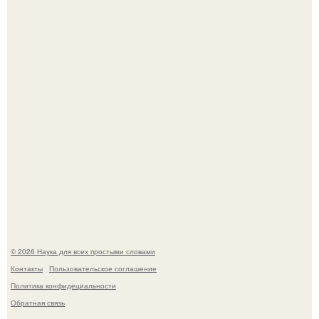
Эти занятия старение мозга замедлили.
В России создали первый плазменный двигатель на
криптоне.
© 2026 Наука для всех простыми словами
Контакты
Пользовательское соглашение
Политика конфидециальности
Обратная связь