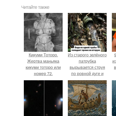
Читайте также
Кикуми Тоторо.
Из старого зелёного
Жертва маньяка
патрубка
и
кикуми тоторо или
вырывается струя
номер 72.
по ровной дуге и
точно попадает в
отверстие нижней
трубы.