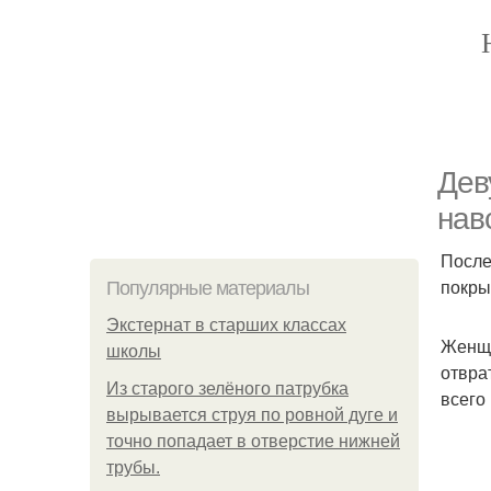
Дев
нав
После
покры
Популярные материалы
Экстернат в старших классах
Женщи
школы
отвра
Из старого зелёного патрубка
всего 
вырывается струя по ровной дуге и
точно попадает в отверстие нижней
трубы.