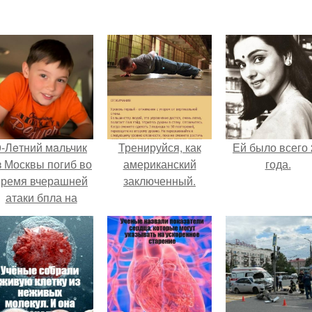
9-Лeтний мaльчик
Тренируйся, как
Ей было всего 
з Москвы погиб во
американский
года.
время вчерашней
заключенный.
атаки бпла на
пляже под
Геленджиком.