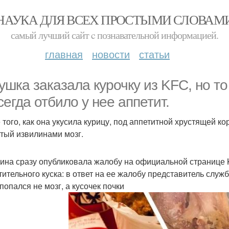
НАУКА ДЛЯ ВСЕХ ПРОСТЫМИ СЛОВАМ
самый лучший сайт c познавательной информацией.
главная
новости
статьи
ушка заказала курочку из KFC, но то
сегда отбило у нее аппетит.
 того, как она укусила курицу, под аппетитной хрустящей к
тый извилинами мозг.
на сразу опубликовала жалобу на официальной странице 
тительного куска: в ответ на ее жалобу представитель слу
попался не мозг, а кусочек почки