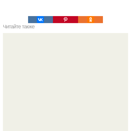
Читайте также
Это невероятное фото было сделано в чернобыле 24
апреля 1997 года.