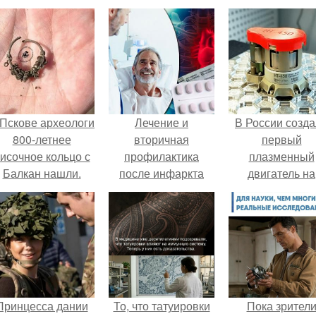
 Пскове археологи
Лечение и
В России созд
800-летнее
вторичная
первый
исочное кольцо с
профилактика
плазменный
Балкан нашли.
после инфаркта
двигатель на
миокарда.
криптоне.
Вторичная
профилактика
инфаркта миокарда
Принцесса дании
То, что татуировки
Пока зрител