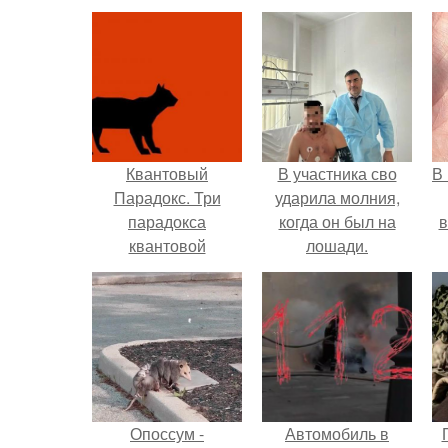
Квантовый
В участника сво
В
Парадокс. Три
ударила молния,
парадокса
когда он был на
в
квантовой
лошади.
механики.
Опоссум -
Автомобиль в