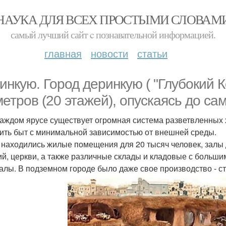
НАУКА ДЛЯ ВСЕХ ПРОСТЫМИ СЛОВАМ
самый лучший сайт c познавательной информацией.
главная
новости
статьи
инкую. Город деринкую ( "Глубокий К
метров (20 этажей), опускаясь до са
каждом ярусе существует огромная система разветвленных
ить быт с минимальной зависимостью от внешней среды.
 находились жилые помещения для 20 тысяч человек, залы 
ий, церкви, а также различные склады и кладовые с больш
алы. В подземном городе было даже свое производство - с