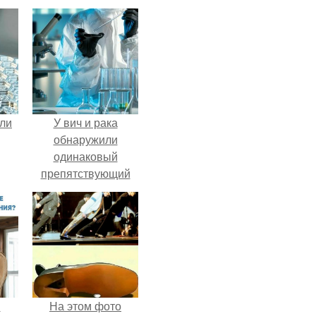
али
У вич и рака
обнаружили
одинаковый
препятствующий
лечению механизм.
и
На этом фото