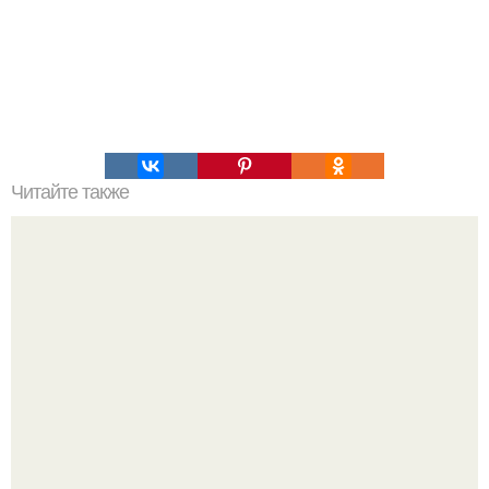
Читайте также
Spacex запустит самую мощную ракету в истории.