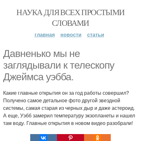
НАУКА ДЛЯ ВСЕХ ПРОСТЫМИ
СЛОВАМИ
главная
новости
статьи
Давненько мы не
заглядывали к телескопу
Джеймса уэбба.
Какие главные открытия он за год работы совершил?
Получено самое детальное фото другой звездной
системы, самая старая из черных дыр и даже астероид.
А еще, Уэбб замерил температуру экзопланеты и нашел
там воду. Главные открытия в новом видео разобрали!