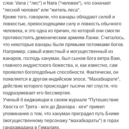
слов: Vana ( "лес") и Nara ("человек"), что означает
"лесной человек" или "житель леса".
Кроме того, говорили, что ванары обладают силой и
ловкостью, превосходящими силу и ловкость обычного
человека, и это одна из причин, по которой они смогли
противостоять демоническим армиям Ланки. Считалось,
что некоторые ванары были прямыми потомками богов.
Например, самый известный и могущественный из
ванаров, господь хануман, был сыном бога ветра Ваю,
главного индуистского божества, и, как известно, сам
проявлял богоподобные способности. Фактически, он
появляется в другом индийском эпосе, "Махабхарате",
действие которого происходит тысячи лет спустя, что
подразумевает его бессмертие.
Ученый б виджаяшри в своем журнале "Путешествие
Хвоста от Трета - юги до Двапара - юги" привел
упоминание о том, что хануман преградил путь Бхиме
(могущественному персонажу "махабхараты") в горах
гандхамадана в Гималаях.