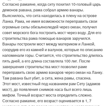
Согласно рамаяне, когда ситу похитил 10-головый царь
демонов равана, рама собрал армию ванары.
Выяснилось, что сита находилась в плену на острове
Ланка. Рама, не имея возможности переправить свои
огромные силы обезьянолюдей через океан, получил
совет морского бога построить мост через воду. Для его
строительства рама помощью ванаров заручился.
Ванары построили мост между материком и Ланкой,
соорудив его из камней и валунов, которые по описанию
напоминали горы. Считается, что строительство длилось
пять дней, а его длина составляла 100 лиг. После
завершения строительства мост позволил раме
переправить свою армию ванаров через океан на Ланку.
Там равана был убит, а сита, жена рамы, спасена.
Этот мост, известный под названием рам Сету (адамов
мост), до появления снимков наса был всего лишь
мифом. Точный возраст моста определить сложно.
Согласно рамаяне, его возраст оценивается в 1, 7