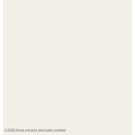
Медь используют для хранения воды уже многие
тысячелетия.
Российские ученые из нии имени Семашко выяснили:
скорость старения напрямую зависит от состояния
сосудов и работы сердца.
© 2026 Наука для всех простыми словами