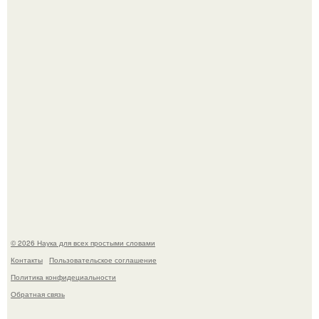
Mуж жену в Москве из-за ревности зарезал.
Мистические тайны кельнского собора.
© 2026 Наука для всех простыми словами
Контакты
Пользовательское соглашение
Политика конфидециальности
Обратная связь