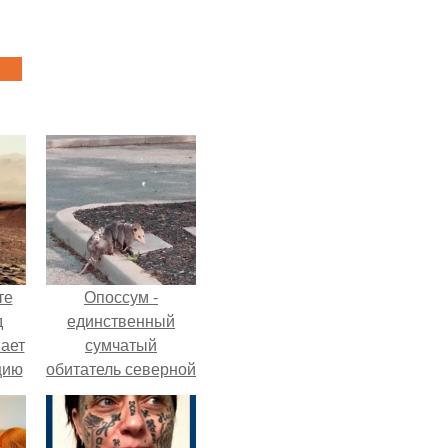
те
Опоссум -
д
единственный
мает
сумчатый
цию
обитатель северной
6.
америки.