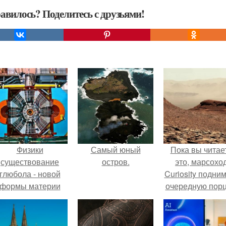
авилось? Поделитесь с друзьями!
Физики
Самый юный
Пока вы читае
существование
остров.
это, марсохо
глюбола - новой
Curiosity подни
формы материи
очередную пор
подтвердили.
красной пыли. 