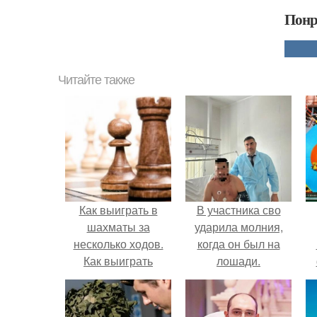
Понр
Читайте также
Как выиграть в
В участника сво
шахматы за
ударила молния,
несколько ходов.
когда он был на
Как выиграть
лошади.
шахматную партию
за несколько ходов,
если вы не умеете