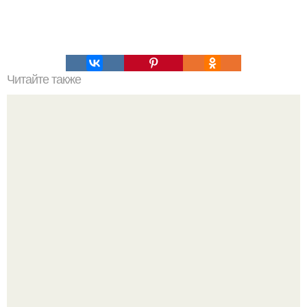
Читайте также
Гора Бойко. Крымская шамбала - гора бойко.