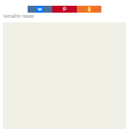
Читайте также
Человек решающий проблемы. Профессия Trouble -
SHOОTER: человек, решающий проблемы.