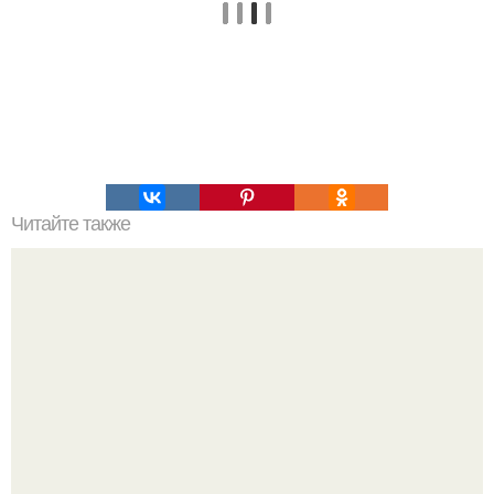
Читайте также
Днк, что это такое простыми словами. Родовая память
предков и днк.