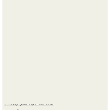
Жительница Башкирии больше не может иметь детей
после того, как медики сделали ей аборт на шестом
месяце беременности и оставили в матке плаценту.
В участника сво ударила молния, когда он был на
лошади.
© 2026 Наука для всех простыми словами