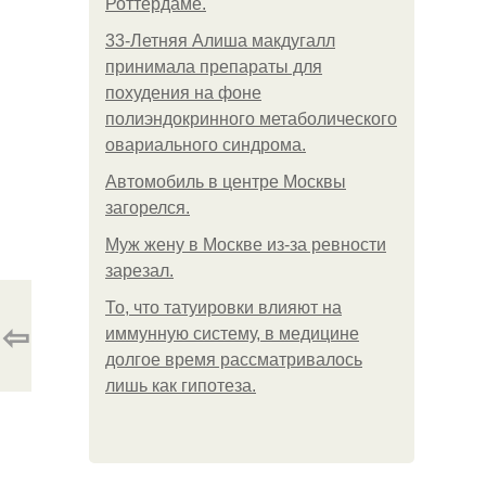
Роттердаме.
33-Летняя Алиша макдугалл
принимала препараты для
похудения на фоне
полиэндокринного метаболического
овариального синдрома.
Автомобиль в центре Москвы
загорелся.
Mуж жену в Москве из-за ревности
зарезал.
То, что татуировки влияют на
⇦
иммунную систему, в медицине
долгое время рассматривалось
лишь как гипотеза.