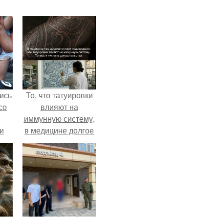
ись
То, что татуировки
со
влияют на
иммунную систему,
и
в медицине долгое
всё
время
рассматривалось
о
лишь как гипотеза.
ган