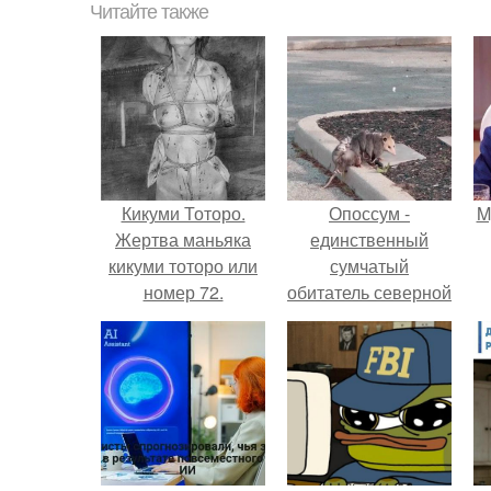
Читайте также
Кикуми Тоторо.
Опоссум -
M
Жертва маньяка
единственный
кикуми тоторо или
сумчатый
номер 72.
обитатель северной
америки.