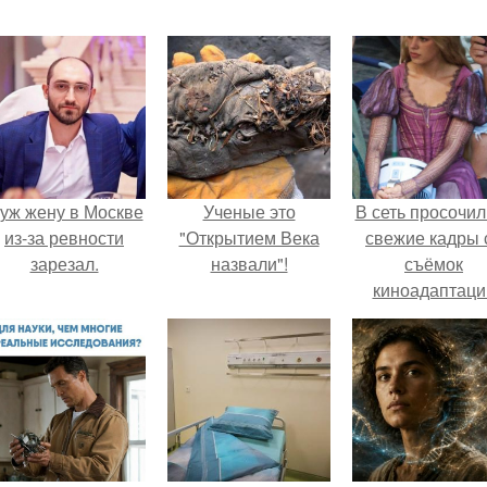
уж жену в Москве
Ученые это
В сеть просочил
из-за ревности
"Открытием Века
свежие кадры 
зарезал.
назвали"!
съёмок
киноадаптаци
"Рапунцель", и 
внимание
моментальн
оказалось
приковано к Ти
крофт.