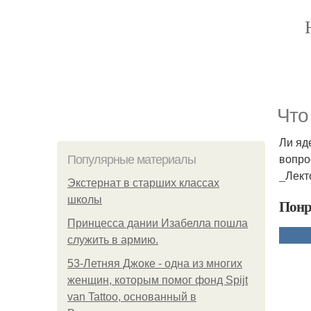
Что
Ли яд
вопро
Популярные материалы
_Лект
Экстернат в старших классах
школы
Понр
Принцесса дании Изабелла пошла
служить в армию.
53-Летняя Джоке - одна из многих
женщин, которым помог фонд Spijt
van Tattoo, основанный в