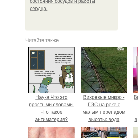
состояния сосудов и работы
сердца.
Читайте также
Наука Что это
Вихревые микро -
В
простыми словами.
ГЭС на реке с
Что такое
малым перепадом
антиматерия?
высоты: вода
а
закручивается в
бетонной камере и
в