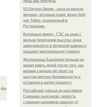
лишь как гипотеза.
53-Летняя Джоке - одна из многих
женщин, которым помог фонд Spijt
van Tattoo, основанный в
Роттердаме.
Вихревые микро - ГЭС на реке с
малым перепадом высоты: вода
закручивается в бетонной камере и
вращает вертикальную турбину.
Жительница Башкирии больше не
может иметь детей после того, как
медики сделали ей аборт на
шестом месяце беременности и
оставили в матке плаценту.
⇦
Российские ученые из нии имени
Семашко выяснили: скорость
старения напрямую зависит от