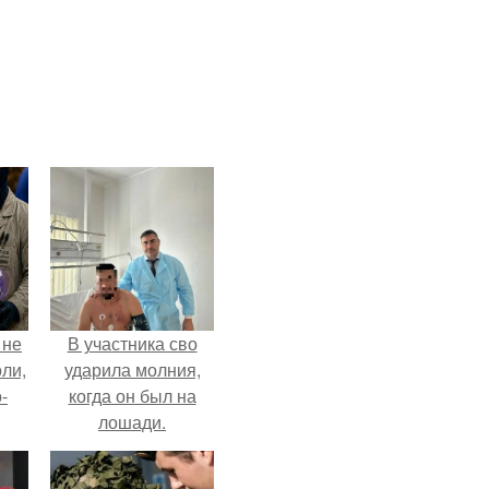
 не
В участника сво
оли,
ударила молния,
-
когда он был на
лошади.