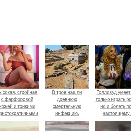
ысокая, стройная,
В трое нашли
Голливуд умеет
с фарфоровой
древнюю
только играть р
кожей и тонкими
смертельную
но и болеть по
ристократичными
инфекцию.
настоящему.
чертами, эль
ыглядит так, будто