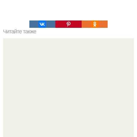
Читайте также
Это невероятное фото было сделано в чернобыле 24
апреля 1997 года.