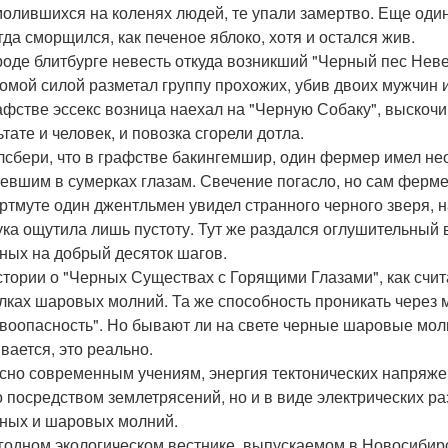
молившихся на коленях людей, те упали замертво. Еще оди
гда сморщился, как печеное яблоко, хотя и остался жив.
ороде блитбурге невесть откуда возникший "Черный пес Не
омой силой разметал группу прохожих, убив двоих мужчин и
рафстве эссекс возница наехал на "Черную Собаку", выскоч
тате и человек, и повозка сгорели дотла.
йлсбери, что в графстве бакингемшир, один фермер имел не
ревшим в сумерках глазам. Свечение погасло, но сам ферм
артмуте один джентльмен увидел странного черного зверя,
рука ощутила лишь пустоту. Тут же раздался оглушительный
ных на добрый десяток шагов.
стории о "Черных Существах с Горящими Глазами", как счит
лках шаровых молний. Та же способность проникать через 
воопасность". Но бывают ли на свете черные шаровые молн
вается, это реально.
сно современным учениям, энергия тектонических напряж
о посредством землетрясений, но и в виде электрических ра
ных и шаровых молний.
годном экологическом вестнике, выпускаемом в Новосибирс