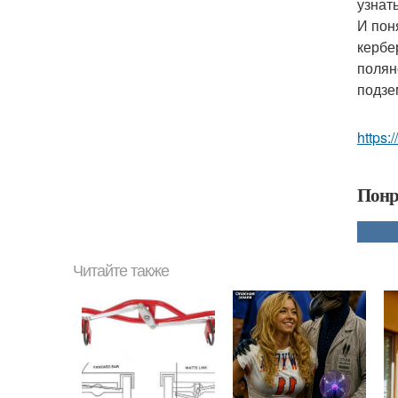
узнат
И пон
кербе
полян
подзе
https:/
Понр
Читайте также