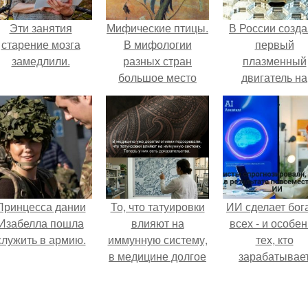
Эти занятия
Мифические птицы.
В России созд
старение мозга
В мифологии
первый
замедлили.
разных стран
плазменный
большое место
двигатель на
занимают образы
криптоне.
птиц.
Принцесса дании
То, что татуировки
ИИ сделает бог
Изабелла пошла
влияют на
всех - и особе
служить в армию.
иммунную систему,
тех, кто
в медицине долгое
зарабатывае
время
меньше всего
рассматривалось
лишь как гипотеза.