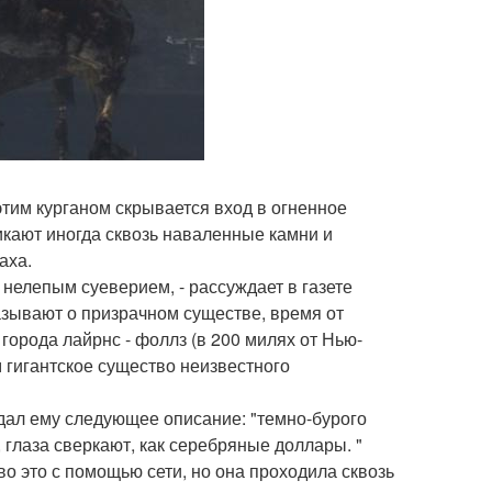
этим курганом скрывается вход в огненное
никают иногда сквозь наваленные камни и
аха.
 нелепым суеверием, - рассуждает в газете
казывают о призрачном существе, время от
города лайрнс - фоллз (в 200 милях от Нью-
 гигантское существо неизвестного
дал ему следующее описание: "темно-бурого
, глаза сверкают, как серебряные доллары. "
о это с помощью сети, но она проходила сквозь