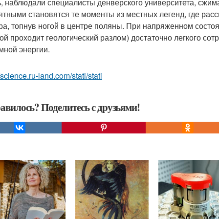
ь, наблюдали специалисты денверского университета, сжим
ятными становятся те моменты из местных легенд, где расс
ра, топнув ногой в центре поляны. При напряженном состоя
ой проходит геологический разлом) достаточно легкого со
мной энергии.
/science.ru-land.com/stati/stati
авилось? Поделитесь с друзьями!