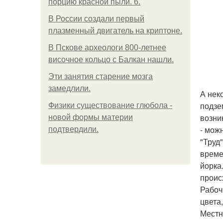
порцию красной пыли. 6.
В России создали первый
плазменный двигатель на криптоне.
В Пскове археологи 800-летнее
височное кольцо с Балкан нашли.
Эти занятия старение мозга
замедлили.
А нек
подзе
Физики существование глюбола -
возни
новой формы материи
- мож
подтвердили.
"Труд
време
йорка
проис
Рабоч
цвета
Местн