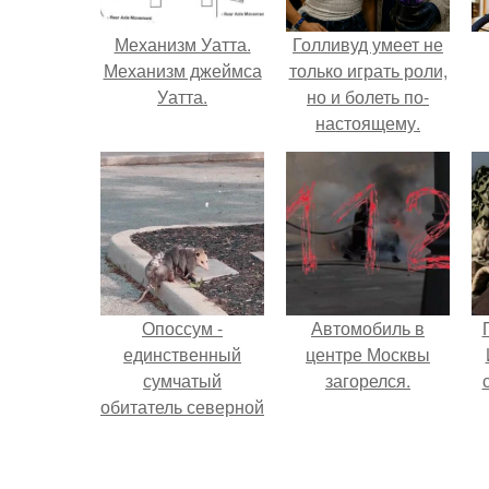
Механизм Уатта.
Голливуд умеет не
Механизм джеймса
только играть роли,
Уатта.
но и болеть по-
настоящему.
Опоссум -
Автомобиль в
единственный
центре Москвы
сумчатый
загорелся.
обитатель северной
америки.