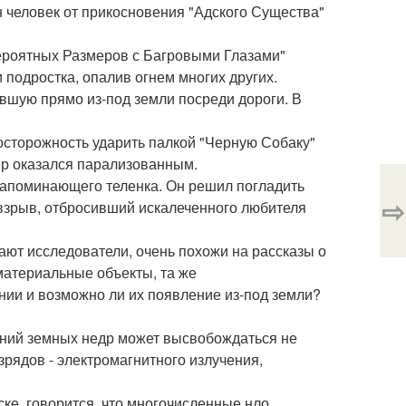
н человек от прикосновения "Адского Существа"
вероятных Размеров с Багровыми Глазами"
 подростка, опалив огнем многих других.
ившую прямо из-под земли посреди дороги. В
осторожность ударить палкой "Черную Собаку"
ер оказался парализованным.
 напоминающего теленка. Он решил погладить
⇨
 взрыв, отбросивший искалеченного любителя
ают исследователи, очень похожи на рассказы о
материальные объекты, та же
ии и возможно ли их появление из-под земли?
ений земных недр может высвобождаться не
зрядов - электромагнитного излучения,
ке, говорится, что многочисленные нло,