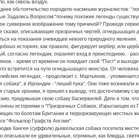
ло, как сквозь воздух.
днее обстоятельство породило насмешки журналистов: "л
ые Задались Вопросом:"почему похожие легенды существую
ое суеверное воображение тому причиной? Проведя серию 
е сказки, описывающие призрачных чертей, огнедышащих д
ться на показания очевидцев некоего природного явления.
одобных историях, как правило, фигурирует кербер, или церб
ый, согласно легендам, охраняет вход в преисподнюю, - ра
янов. - время от времени он покидает свой "Пост" и выходи
 кто встретится на пути огнедышащего монстра. От человека
нглийских легендах, - продолжает с. Мартьянов, - упоминает
я собака", в Ирландии - "леший пука". Они тоже возникали и
я старые хроники, я пришел к выводу, что досточтимому сэ
зию, придумывая свою собаку баскервилей. Дело в том, чт
онены историями о "Призрачных Собаках, Изрыгающих из П
ющих по болотам Британии и терроризирующих местных жи
иги "Фольклор Графств Англии":
ородке бангея (суффолк) дьявольская собака посетила мес
о описывали ее удивительные, огромные, как блюдца, светя