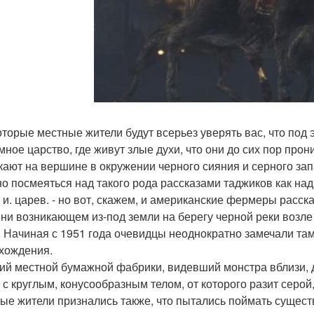
оторые местные жители будут всерьез уверять вас, что под 
мное царство, где живут злые духи, что они до сих пор про
кают на вершине в окружении черного сияния и серного зап
но посмеяться над такого рода рассказами таджиков как над
" и. царев. - но вот, скажем, и американские фермеры расс
ни возникающем из-под земли на берегу черной реки возле 
. Начиная с 1951 года очевидцы неоднократно замечали там
хождения.
ий местной бумажной фабрики, видевший монстра вблизи, 
, с круглым, конусообразным телом, от которого разит серой
ые жители признались также, что пытались поймать существ