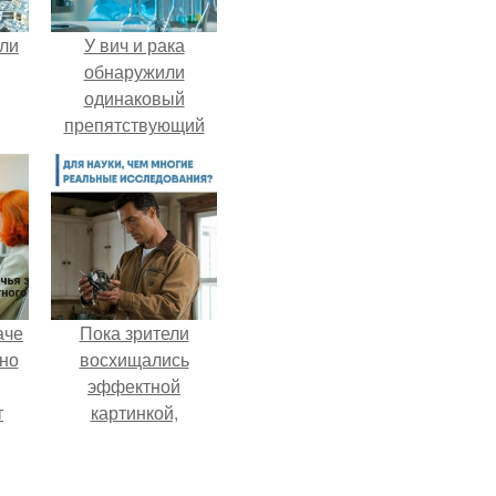
али
У вич и рака
обнаружили
одинаковый
препятствующий
лечению механизм.
аче
Пока зрители
нно
восхищались
эффектной
т
картинкой,
.
создатели фильма
фактически
построили одну из