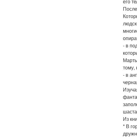
его те
После
Котор
людск
многи
опира
- в п
котор
Марть
тому,
- в а
черна
Изуча
фанта
запол
шаста
Из кн
* В г
дружн