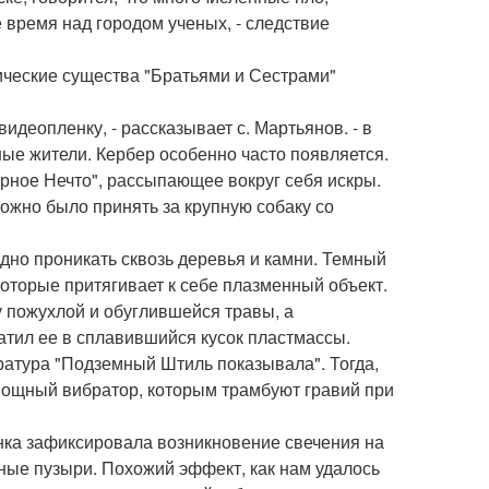
время над городом ученых, - следствие
ические существа "Братьями и Сестрами"
идеопленку, - рассказывает с. Мартьянов. - в
ные жители. Кербер особенно часто появляется.
ерное Нечто", рассыпающее вокруг себя искры.
ожно было принять за крупную собаку со
одно проникать сквозь деревья и камни. Темный
оторые притягивает к себе плазменный объект.
у пожухлой и обуглившейся травы, а
атил ее в сплавившийся кусок пластмассы.
ратура "Подземный Штиль показывала". Тогда,
мощный вибратор, которым трамбуют гравий при
нка зафиксировала возникновение свечения на
ные пузыри. Похожий эффект, как нам удалось