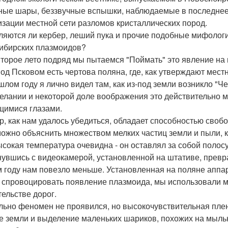
ные шары, беззвучные вспышки, наблюдаемые в последнее 
изации местной сети разломов кристаллических пород.
ляются ли кербер, леший пука и прочие подобные мифолог
ибирских плазмоидов?
 второе лето подряд мы пытаемся "Поймать" это явление на в
под Псковом есть чертова поляна, где, как утверждают мест
шлом году я лично видел там, как из-под земли возникло "Ч
елании и некоторой доле воображения это действительно м
щимися глазами.
р, как нам удалось убедиться, обладает способностью своб
можно объяснить множеством мелких частиц земли и пыли, к
ысокая температура очевидна - он оставлял за собой полос
нувшись с видеокамерой, установленной на штативе, превр
м году нам повезло меньше. Установленная на поляне аппа
 спровоцировать появление плазмоида, мы использовали 
тельстве дорог.
льно феномен не проявился, но высокочувствительная пле
е земли и выделение маленьких шариков, похожих на мыль