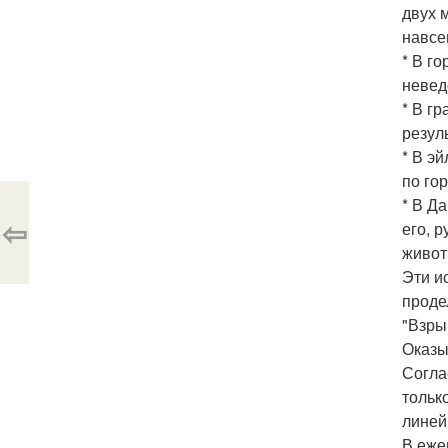
двух 
навсе
* В г
невед
* В г
резуль
* В э
по го
* В Д
⇦
его, 
живот
Эти и
проде
"Взры
Оказы
Согла
тольк
линей
В еже