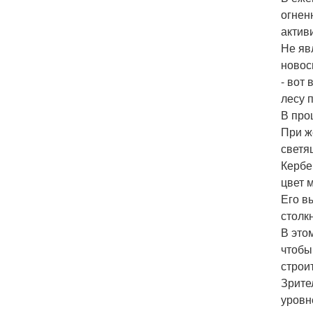
огнен
актив
Не яв
новос
- вот
лесу 
В про
При ж
светя
Кербе
цвет 
Его в
столк
В это
чтобы
строи
Зрите
уровн