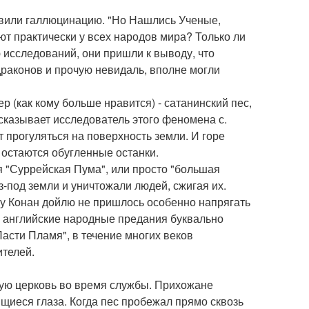
овили галлюцинацию. "Но Нашлись Ученые,
т практически у всех народов мира? Только ли
исследований, они пришли к выводу, что
раконов и прочую невидаль, вполне могли
ер (как кому больше нравится) - сатанинский пес,
ссказывает исследователь этого феномена с.
т прогуляться на поверхность земли. И горе
 остаются обугленные останки.
ся "Суррейская Пума", или просто "большая
з-под земли и уничтожали людей, сжигая их.
ру Конан дойлю не пришлось особенно напрягать
о английские народные предания буквально
асти Пламя", в течение многих веков
телей.
тную церковь во время службы. Прихожане
щиеся глаза. Когда пес пробежал прямо сквозь