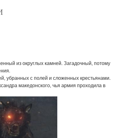
И
женный из округлых камней. Загадочный, потому
ения.
ней, убранных с полей и сложенных крестьянами.
ксандра македонского, чья армия проходила в