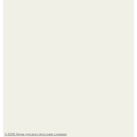
В Пскове археологи 800-летнее височное кольцо с
Балкан нашли.
В России создали первый плазменный двигатель на
криптоне.
© 2026 Наука для всех простыми словами