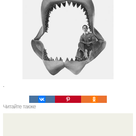
.
Читайте также