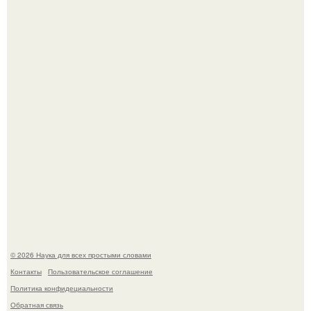
Автомобиль в центре Москвы загорелся.
Принцесса дании Изабелла пошла служить в армию.
© 2026 Наука для всех простыми словами
Контакты
Пользовательское соглашение
Политика конфидециальности
Обратная связь