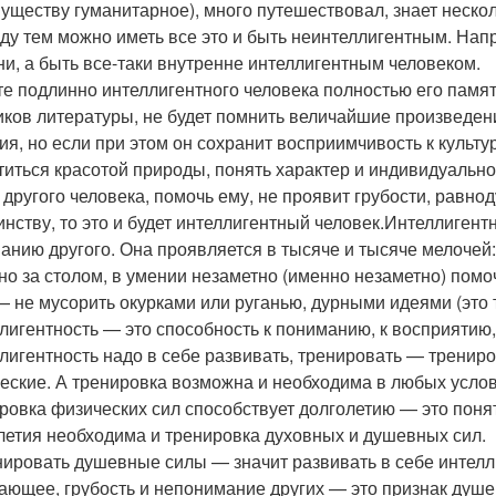
уществу гуманитарное), много путешествовал, знает нескол
ду тем можно иметь все это и быть неинтеллигентным. Нап
ни, а быть все-таки внутренне интеллигентным человеком.
е подлинно интеллигентного человека полностью его памяти.
иков литературы, не будет помнить величайшие произведен
ия, но если при этом он сохранит восприимчивость к культу
титься красотой природы, понять характер и индивидуальнос
 другого человека, помочь ему, не проявит грубости, равнод
инству, то это и будет интеллигентный человек.Интеллигентн
анию другого. Она проявляется в тысяче и тысяче мелочей:
но за столом, в умении незаметно (именно незаметно) помоч
— не мусорить окурками или руганью, дурными идеями (это т
лигентность — это способность к пониманию, к восприятию,
лигентность надо в себе развивать, тренировать — тренир
еские. А тренировка возможна и необходима в любых услов
ровка физических сил способствует долголетию — это поня
летия необходима и тренировка духовных и душевных сил.
нировать душевные силы — значит развивать в себе интеллиг
ающее, грубость и непонимание других — это признак душе