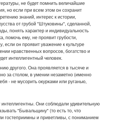
итературы, не будет помнить величайшие
я, но если при всем этом он сохранит
етению знаний, интерес к истории,
усства от грубой "Штуковины", сделанной,
оды, понять характер и индивидуальность
а, помочь ему, не проявит грубости,
у, если он проявит уважение к культуре
ении нравственных вопросов, богатство и
будет интеллигентный человек.
анию другого. Она проявляется в тысяче и
мно за столом, в умении незаметно (именно
ебя - не мусорить окурками или руганью,
у интеллигентны. Они соблюдали удивительную
азывать "Бывальщину" (то есть то, что
ли гостеприимны и приветливы, с пониманием