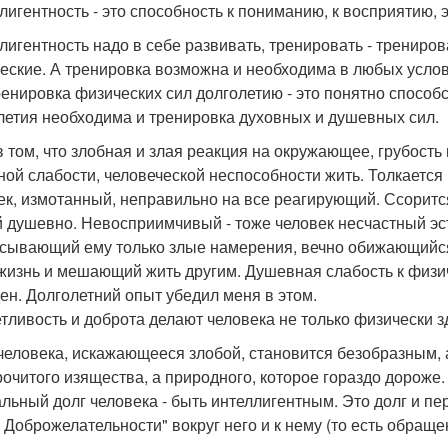
лигентность - это способность к пониманию, к восприятию, 
лигентность надо в себе развивать, тренировать - трениро
еские. А тренировка возможна и необходима в любых услов
ренировка физических сил долголетию - это понятно способ
летия необходима и тренировка духовных и душевных сил.
в том, что злобная и злая реакция на окружающее, грубость
ной слабости, человеческой неспособности жить. Толкается
ек, измотанный, неправильно на все реагирующий. Ссорится
й душевно. Невосприимчивый - тоже человек несчастный эс
сывающий ему только злые намерения, вечно обижающийся 
жизнь и мешающий жить другим. Душевная слабость к физиче
ен. Долголетний опыт убедил меня в этом.
тливость и доброта делают человека не только физически з
человека, искажающееся злобой, становится безобразным, 
рочитого изящества, а природного, которое гораздо дороже.
льный долг человека - быть интеллигентным. Это долг и пер
 Доброжелательности" вокруг него и к нему (то есть обраще