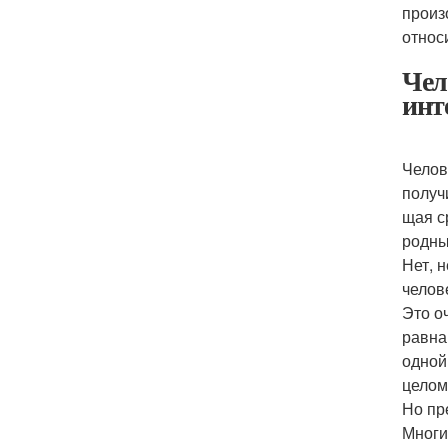
произ
относ
Чел
инт
Челов
получ
щая с
родны
Нет, 
челов
Это о
равна
одной
целом
Но пр
Многи