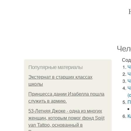
Чел
Сод
Ч
Популярные материалы
Ч
Экстернат в старших классах
Ч
школы
Ч
Принцесса дании Изабелла пошла
(
служить в армию.
П
53-Летняя Джоке - одна из многих
К
женщин, которым помог фонд Spijt
van Tattoo, основанный в