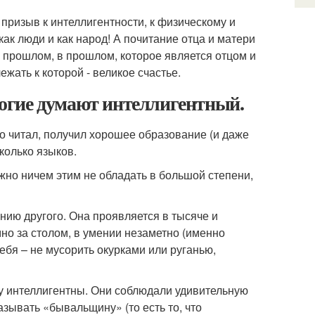
 призыв к интеллигентности, к физическому и
как люди и как народ! А почитание отца и матери
в прошлом, в прошлом, которое является отцом и
ать к которой - великое счастье.
огие думают интеллигентный.
го читал, получил хорошее образование (и даже
колько языков.
жно ничем этим не обладать в большой степени,
анию другого. Она проявляется в тысяче и
мно за столом, в умении незаметно (именно
себя – не мусорить окурками или руганью,
у интеллигентны. Они соблюдали удивительную
азывать «бывальщину» (то есть то, что