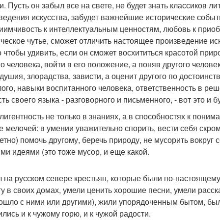
и. Пусть он забыл все на свете, не будет знать классиков л
ведения искусства, забудет важнейшие исторические событи
иимчивость к интеллектуальным ценностям, любовь к приобр
ическое чутье, сможет отличить настоящее произведение иск
о чтобы удивить, если он сможет восхититься красотой прир
го человека, войти в его положение, а поняв другого человек
душия, злорадства, зависти, а оценит другого по достоинств
ого, навыки воспитанного человека, ответственность в реш
ть своего языка - разговорного и письменного, - вот это и 
лигентность не только в знаниях, а в способностях к поним
е мелочей: в умении уважительно спорить, вести себя скро
етно) помочь другому, беречь природу, не мусорить вокруг с
ми идеями (это тоже мусор, и еще какой.
л на русском севере крестьян, которые были по-настоящем
ту в своих домах, умели ценить хорошие песни, умели расск
ошло с ними или другими), жили упорядоченным бытом, бы
ились и к чужому горю, и к чужой радости.