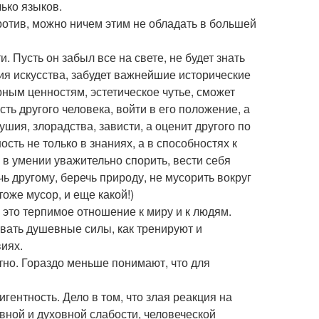
ько языков.
ротив, можно ничем этим не обладать в большей
 Пусть он забыл все на свете, не будет знать
ия искусства, забудет важнейшие исторические
рным ценностям, эстетическое чутье, сможет
ть другого человека, войти в его положение, а
ушия, злорадства, зависти, а оценит другого по
ость не только в знаниях, а в способностях к
 в умении уважительно спорить, вести себя
ь другому, беречь природу, не мусорить вокруг
оже мусор, и еще какой!)
 это терпимое отношение к миру и к людям.
овать душевные силы, как тренируют и
иях.
тно. Гораздо меньше понимают, что для
ентность. Дело в том, что злая реакция на
вной и духовной слабости, человеческой