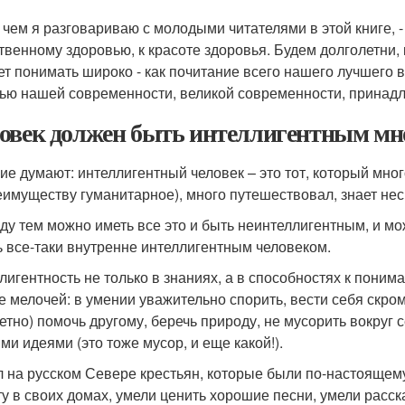
о чем я разговариваю с молодыми читателями в этой книге, -
твенному здоровью, к красоте здоровья. Будем долголетни, 
ет понимать широко - как почитание всего нашего лучшего 
ью нашей современности, великой современности, принадлеж
овек должен быть интеллигентным мн
ие думают: интеллигентный человек – это тот, который мно
еимуществу гуманитарное), много путешествовал, знает нес
ду тем можно иметь все это и быть неинтеллигентным, и мо
ь все-таки внутренне интеллигентным человеком.
лигентность не только в знаниях, а в способностях к поним
е мелочей: в умении уважительно спорить, вести себя скро
етно) помочь другому, беречь природу, не мусорить вокруг 
ми идеями (это тоже мусор, и еще какой!).
л на русском Севере крестьян, которые были по-настоящем
ту в своих домах, умели ценить хорошие песни, умели расск