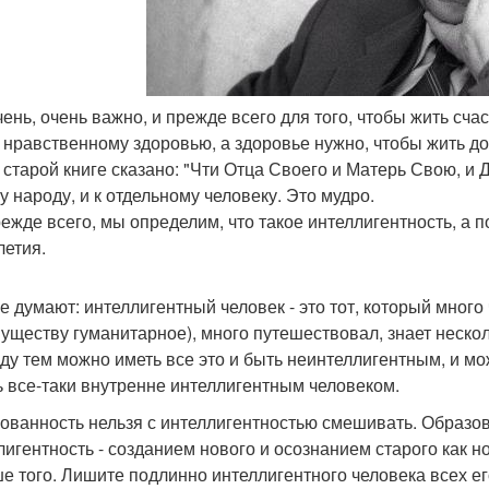
ень, очень важно, и прежде всего для того, чтобы жить счас
 нравственному здоровью, а здоровье нужно, чтобы жить дол
 старой книге сказано: "Чти Отца Своего и Матерь Свою, и 
у народу, и к отдельному человеку. Это мудро.
режде всего, мы определим, что такое интеллигентность, а 
летия.
е думают: интеллигентный человек - это тот, который много
уществу гуманитарное), много путешествовал, знает нескол
ду тем можно иметь все это и быть неинтеллигентным, и мо
ь все-таки внутренне интеллигентным человеком.
ованность нельзя с интеллигентностью смешивать. Образо
лигентность - созданием нового и осознанием старого как но
е того. Лишите подлинно интеллигентного человека всех ег