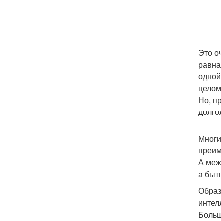
Это оч
равна
одной
целом
Но, п
долго
Многи
преим
А меж
а быт
Образ
интел
Больш