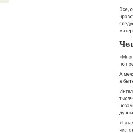
Все, 
нравс
следу
матер
Чел
«Мног
по пр
А меж
а быт
Интел
тысяч
незам
дурны
Я зна
чисто