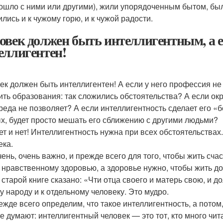
ошло с ними или другими), жили упорядоченным бытом, бы
ились и к чужому горю, и к чужой радости.
овек должен быть интеллигентным, а е
еллигентен!
ек должен быть интеллигентен! А если у него профессия не 
ить образования: так сложились обстоятельства? А если ок
реда не позволяет? А если интеллигентность сделает его «б
х, будет просто мешать его сближению с другими людьми?
нет и нет! Интеллигентность нужна при всех обстоятельства
ека.
чень, очень важно, и прежде всего для того, чтобы жить счас
 нравственному здоровью, а здоровье нужно, чтобы жить до
 старой книге сказано: «Чти отца своего и матерь свою, и д
у народу и к отдельному человеку. Это мудро.
ежде всего определим, что такое интеллигентность, а потом
е думают: интеллигентный человек — это тот, кто много чи