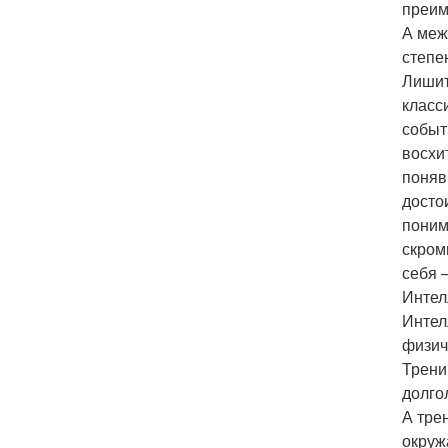
преим
А меж
степе
Лишит
класс
событ
восхи
поняв
досто
поним
скром
себя 
Интел
Интел
физич
Трени
долго
А тре
окруж