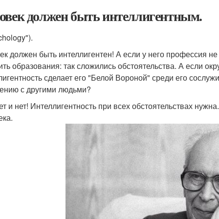
овек должен быть интеллигентным.
chology").
ек должен быть интеллигентен! А если у него профессия не 
ить образования: так сложились обстоятельства. А если ок
лигентность сделает его "Белой Вороной" среди его сослужи
ению с другими людьми?
нет и нет! Интеллигентность при всех обстоятельствах нужн
ека.