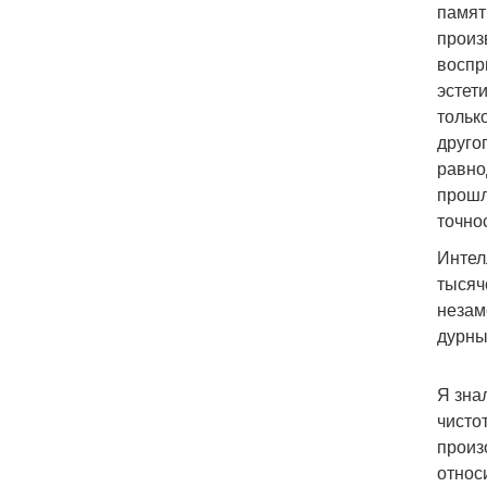
памят
произ
воспр
эстет
тольк
друго
равно
прошл
точнос
Интел
тысяч
незам
дурны
Я зна
чисто
произ
относ