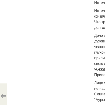
Интел
Интел
физич
Что т
долго
Дело 
духов
челов
глухо
припи
свою 
убежд
Приве
Лицо 
не на
⇦
Социа
"Ауры