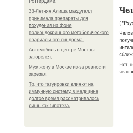
Роттердаме.
Чел
33-Летняя Алиша макдугалл
принимала препараты для
( "Psy
похудения на фоне
Челов
полиэндокринного метаболического
получ
овариального синдрома.
интел
Автомобиль в центре Москвы
сближ
загорелся.
Нет, 
Mуж жену в Москве из-за ревности
челов
зарезал.
То, что татуировки влияют на
иммунную систему, в медицине
долгое время рассматривалось
лишь как гипотеза.