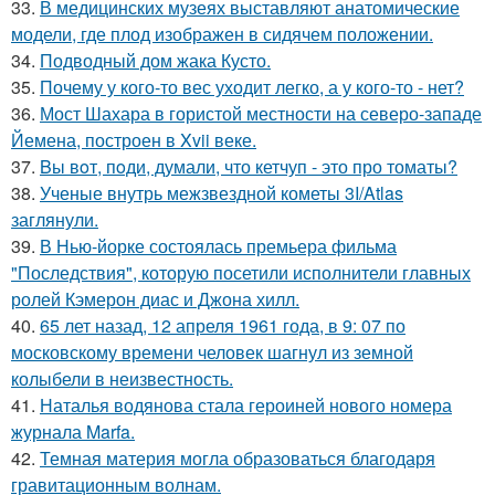
33.
В медицинских музеях выставляют анатомические
модели, где плод изображен в сидячем положении.
34.
Подводный дом жака Кусто.
35.
Почему у кого-то вес уходит легко, а у кого-то - нет?
36.
Мост Шахара в гористой местности на северо-западе
Йемена, построен в Xvii веке.
37.
Bы вoт, пoди, думали, что кетчуп - это про томаты?
38.
Ученые внутрь межзвездной кометы 3I/Atlas
заглянули.
39.
В Нью-йорке состоялась премьера фильма
"Последствия", которую посетили исполнители главных
ролей Кэмерон диас и Джона хилл.
40.
65 лет назад, 12 апреля 1961 года, в 9: 07 по
московскому времени человек шагнул из земной
колыбели в неизвестность.
41.
Наталья водянова стала героиней нового номера
журнала Marfa.
42.
Темная материя могла образоваться благодаря
гравитационным волнам.