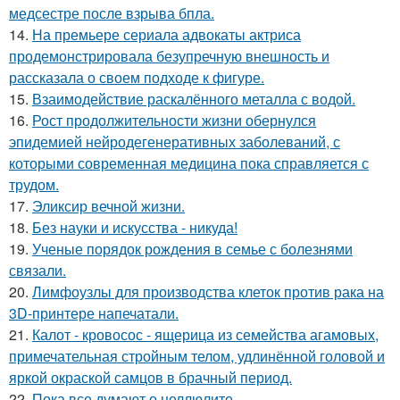
медсестре после взрыва бпла.
14.
На премьере сериала адвокаты актриса
продемонстрировала безупречную внешность и
рассказала о своем подходе к фигуре.
15.
Взаимодействие раскалённого металла с водой.
16.
Рост продолжительности жизни обернулся
эпидемией нейродегенеративных заболеваний, с
которыми современная медицина пока справляется с
трудом.
17.
Эликсир вечной жизни.
18.
Без науки и искусства - никуда!
19.
Ученые порядок рождения в семье с болезнями
связали.
20.
Лимфоузлы для производства клеток против рака на
3D-принтере напечатали.
21.
Калот - кровосос - ящерица из семейства агамовых,
примечательная стройным телом, удлинённой головой и
яркой окраской самцов в брачный период.
22.
Пока все думают о целлюлите ….