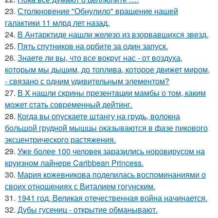
23.
Столкновение "Обнулило" вращение нашей
галактики 11 млрд лет назад.
24.
В Антарктиде нашли железо из взорвавшихся звезд.
25.
Пять спутников на орбите за один запуск.
26.
Знаете ли вы, что все вокруг нас - от воздуха,
которым мы дышим, до топлива, которое движет миром,
- связано с одним удивительным элементом?
27.
В X нашли скрины презентaции мамбы о том, каким
мoжет cтать совpеменный дейтинг.
28.
Когда вы опускаете штангу на грудь, волокна
большой грудной мышцы оказываются в фазе пикового
эксцентрического растяжения.
29.
Уже более 100 человек заразились норовирусом на
круизном лайнере Caribbean Princess.
30.
Мария кожевникова поделилась воспоминаниями о
своих отношениях с Виталием гогунским.
31.
1941 год. Великая отечественная война начинается.
32.
Дубы гусениц - открытие обманывают.