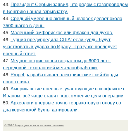
43.
Президент Сербии заявил, что рядом с газопроводом
в Венгрию нашли взрывчатку.
44.
Средний умеренно активный человек делает около
7500 шагов в день.
45.
Маленький амфорискос или флакон для духов.
46.
Турция предупредила США: если курды будут
участвовать в ударах по Ирану - сразу же последует
военный ответ.
47.
Медное острие копья возрастом до 6000 лет с
передовой технологией металлообработки.
48.
Propel разрабатывает электрические скейтборды
нового типа.
49.
Американские военные, участвующие в конфликте с
Ираном, всё чаще ставят под сомнение цели операции.
50.
Археологи впервые точно терракотовую голову со
дна керченской бухты датировали.
© 2026 Наука для всех простыми словами