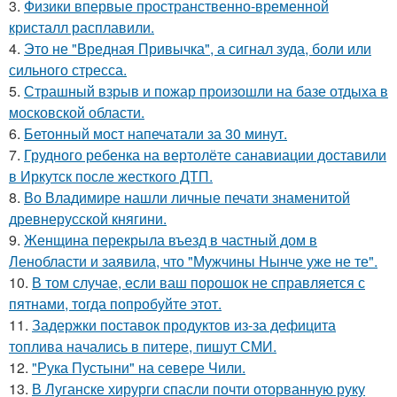
3.
Физики впервые пространственно-временной
кристалл расплавили.
4.
Это не "Вредная Привычка", а сигнал зуда, боли или
сильного стресса.
5.
Страшный взрыв и пожар произошли на базе отдыха в
московской области.
6.
Бетонный мост напечатали за 30 минут.
7.
Грудного ребенка на вертолёте санавиации доставили
в Иркутск после жесткого ДТП.
8.
Во Владимире нашли личные печати знаменитой
древнерусской княгини.
9.
Женщина перекрыла въезд в частный дом в
Ленобласти и заявила, что "Мужчины Нынче уже не те".
10.
В том случае, если ваш порошок не справляется с
пятнами, тогда попробуйте этот.
11.
Задержки поставок продуктов из-за дефицита
топлива начались в питере, пишут СМИ.
12.
"Рука Пустыни" на севере Чили.
13.
В Луганске хирурги спасли почти оторванную руку