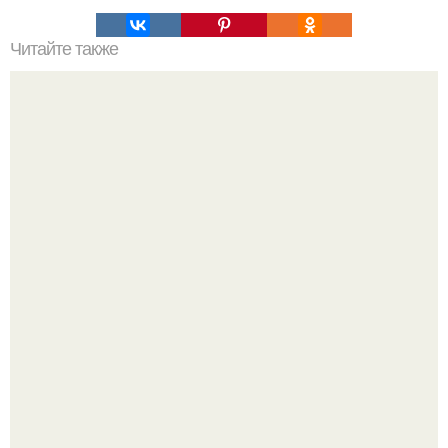
Читайте также
В начале нового тысячелетия, Далай лама сформировал
18 правил жизни.