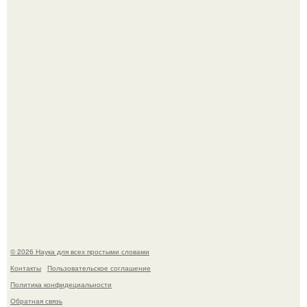
Mуж жену в Москве из-за ревности зарезал.
В сеть просочились свежие кадры со съёмок
киноадаптации "Рапунцель", и всё внимание
моментально оказалось приковано к Тиган крофт.
© 2026 Наука для всех простыми словами
Контакты
Пользовательское соглашение
Политика конфидециальности
Обратная связь