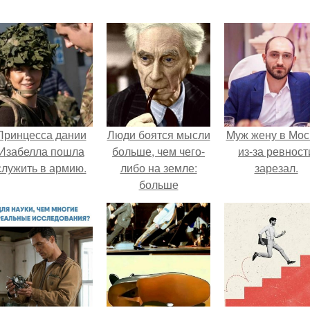
Принцесса дании
Люди боятся мысли
Mуж жену в Мос
Изабелла пошла
больше, чем чего-
из-за ревност
служить в армию.
либо на земле:
зарезал.
больше
катастрофы, даже
больше смерти.