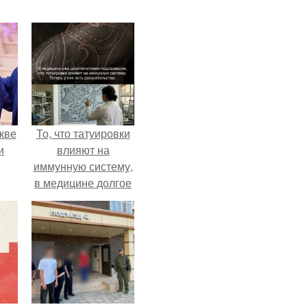
кве
То, что татуировки
и
влияют на
иммунную систему,
в медицине долгое
время
рассматривалось
лишь как гипотеза.