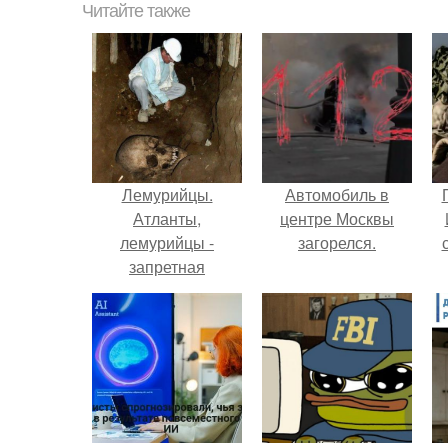
Читайте также
Лемурийцы.
Автомобиль в
Атланты,
центре Москвы
лемурийцы -
загорелся.
запретная
археология.