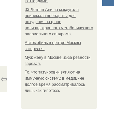
Роттердаме.
33-Летняя Алиша макдугалл
принимала препараты для
похудения на фоне
полиэндокринного метаболического
овариального синдрома.
Автомобиль в центре Москвы
загорелся.
Mуж жену в Москве из-за ревности
зарезал.
То, что татуировки влияют на
⇦
иммунную систему, в медицине
долгое время рассматривалось
лишь как гипотеза.