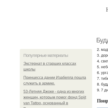
Буд
2. мад
3. до
Популярные материалы
4. све
Экстернат в старших классах
5. не
школы
6. ург
Принцесса дании Изабелла пошла
7. ти
служить в армию.
8. бу
9. 7 
53-Летняя Джоке - одна из многих
женщин, которым помог фонд Spijt
Понр
van Tattoo, основанный в