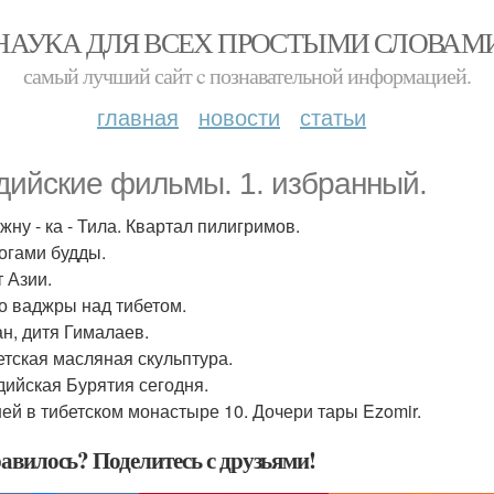
НАУКА ДЛЯ ВСЕХ ПРОСТЫМИ СЛОВАМ
самый лучший сайт c познавательной информацией.
главная
новости
статьи
дийские фильмы. 1. избранный.
жну - ка - Тила. Квартал пилигримов.
рогами будды.
т Азии.
бо ваджры над тибетом.
ан, дитя Гималаев.
бетская масляная скульптура.
ддийская Бурятия сегодня.
дней в тибетском монастыре 10. Дочери тары Ezomir.
авилось? Поделитесь с друзьями!