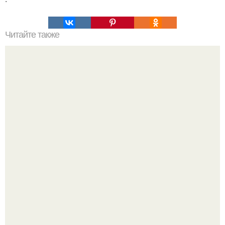
Читайте также
Почему возникает слабость после долгих запоев.
Признаки сильного похмелья