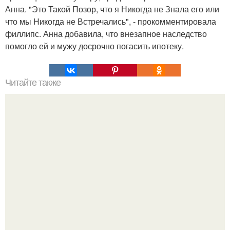
Анна. "Это Такой Позор, что я Никогда не Знала его или
что мы Никогда не Встречались", - прокомментировала
филлипс. Анна добавила, что внезапное наследство
помогло ей и мужу досрочно погасить ипотеку.
Читайте также
В Австралии мужчина отбился от акулы и доплыл до
берега с прокушенной ногой.