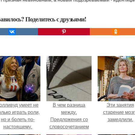
авилось? Поделитесь с друзьями!
олливуд умеет не
В чем разница
Эти занятия
олько играть роли,
между.
старение моз
но и болеть по-
Предложения со
замедлили.
настоящему.
словосочетанием
«в чём разница»