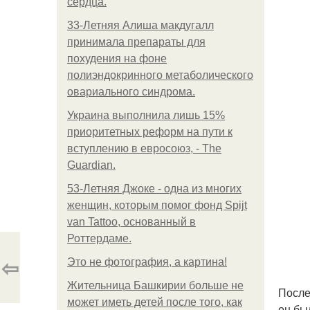
сердца.
33-Летняя Алиша макдугалл
принимала препараты для
похудения на фоне
полиэндокринного метаболического
овариального синдрома.
Украина выполнила лишь 15%
приоритетных реформ на пути к
вступлению в евросоюз, - The
Guardian.
53-Летняя Джоке - одна из многих
женщин, которым помог фонд Spijt
van Tattoo, основанный в
Роттердаме.
⇦
Это не фотография, а картина!
Жительница Башкирии больше не
После
может иметь детей после того, как
он бы