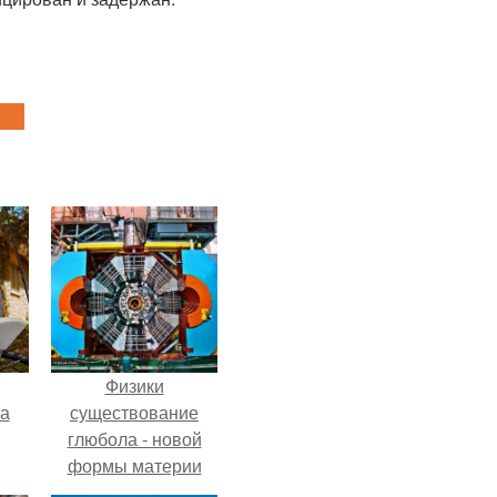
Физики
га
существование
глюбола - новой
формы материи
подтвердили.