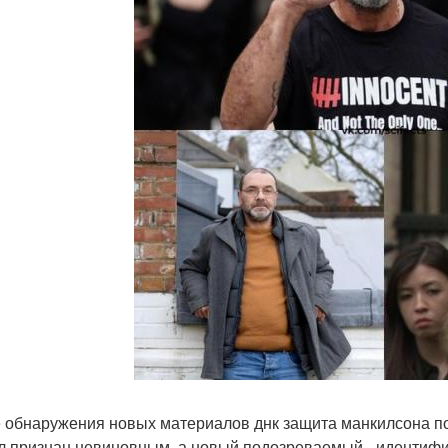
 обнаружения новых материалов днк защита манкилсона под
л признан невиновным, а новый подозреваемый - идентифи