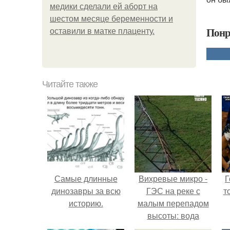
медики сделали ей аборт на
шестом месяце беременности и
Понр
оставили в матке плаценту.
Читайте также
Самые длинные
Вихревые микро -
Г
динозавры за всю
ГЭС на реке с
т
историю.
малым перепадом
высоты: вода
закручивается в